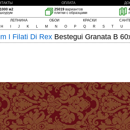
НТАКТЫ
ОПЛАТА
ДО
1000 м2
25019
вариантов
шоурум
плитки с образцами
ЛЕПНИНА
ОБОИ
КРАСКИ
САНТ
H
I
J
K
L
M
N
O
P
Q
R
S
T
U
im
I Filati Di Rex
Bestegui Granata B 60