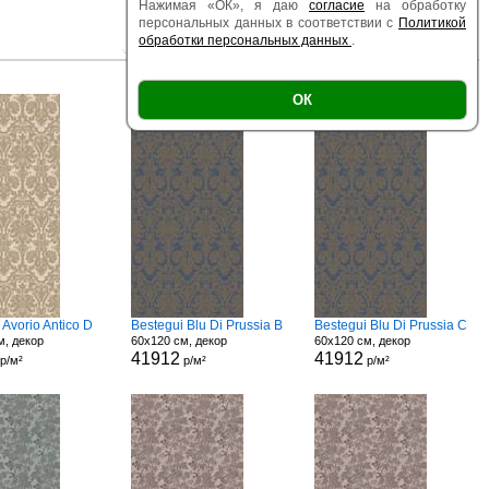
Нажимая «ОК», я даю
согласие
на обработку
персональных данных в соответствии с
Политикой
обработки персональных данных
.
|
|
Есть образец
Поверхность
Размер
ОК
 Avorio Antico D
Bestegui Blu Di Prussia B
Bestegui Blu Di Prussia C
м, декор
60x120 см, декор
60x120 см, декор
41912
41912
р/м²
р/м²
р/м²