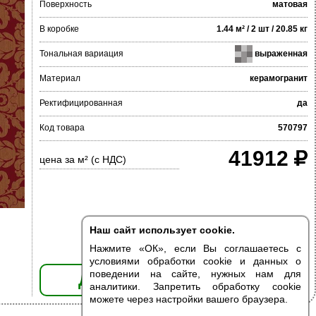
Поверхность
матовая
В коробке
1.44 м² / 2 шт / 20.85 кг
Тональная вариация
выраженная
Материал
керамогранит
Ректифицированная
да
Код товара
570797
41912
цена за м² (с НДС)
Наш сайт использует cookie.
Нажмите «ОК», если Вы соглашаетесь с
условиями обработки cookie и данных о
поведении на сайте, нужных нам для
ДОБАВИТЬ В КОРЗИНУ
аналитики. Запретить обработку cookie
можете через настройки вашего браузера.