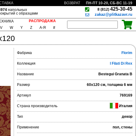
ПН-ПТ 10-20, СБ-ВС 11-19
СТАВКА
ВОЗВРАТ
425-30-45
8 (812)
4974
напольных
покрытий с образцами
zakaz@plitkazavr.ru
РАСПРОДАЖА
ЕХНИКА
V
W
Y
Z
А-Я
#
x120
Фабрика
Florim
Коллекция
I Filati Di Rex
Название
Bestegui Granata B
Размер
60x120 см, толщина 6 мм
Артикул
769169
Страна производитель
Италия
Тип
декор
Применение
пол, стены