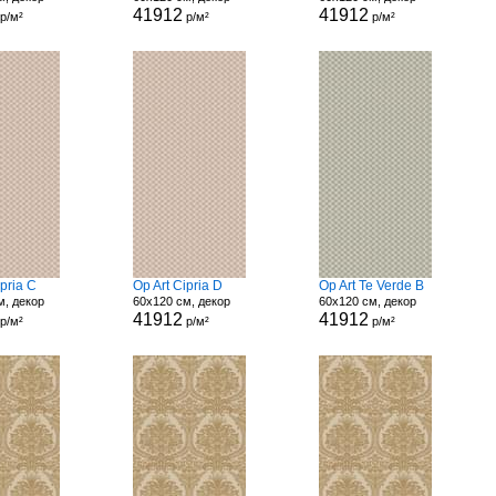
41912
41912
р/м²
р/м²
р/м²
ipria C
Op Art Cipria D
Op Art Te Verde B
м, декор
60x120 см, декор
60x120 см, декор
41912
41912
р/м²
р/м²
р/м²