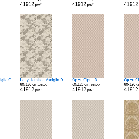
41912
41912
41912
р/м²
р/м²
iglia C
Lady Hamilton Vaniglia D
Op Art Cipria B
Op Art C
60x120 см, декор
60x120 см, декор
60x120 с
41912
41912
41912
р/м²
р/м²