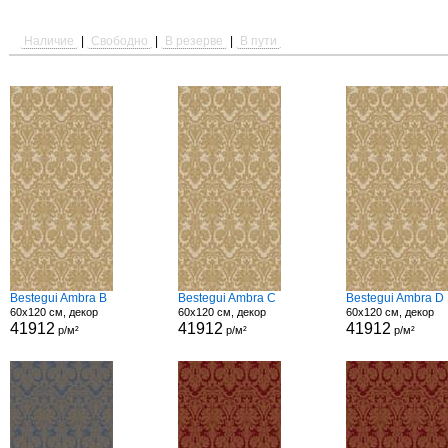
Наличие
|
Свободно
|
В резерве
|
В пути
Bestegui Ambra B
Bestegui Ambra C
Bestegui Ambra D
60x120 см, декор
60x120 см, декор
60x120 см, декор
41912
41912
41912
р/м²
р/м²
р/м²