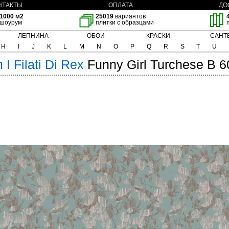
НТАКТЫ
ОПЛАТА
ДО
1000 м2
25019
вариантов
шоурум
плитки с образцами
ЛЕПНИНА
ОБОИ
КРАСКИ
САНТ
H
I
J
K
L
M
N
O
P
Q
R
S
T
U
m
I Filati Di Rex
Funny Girl Turchese B 