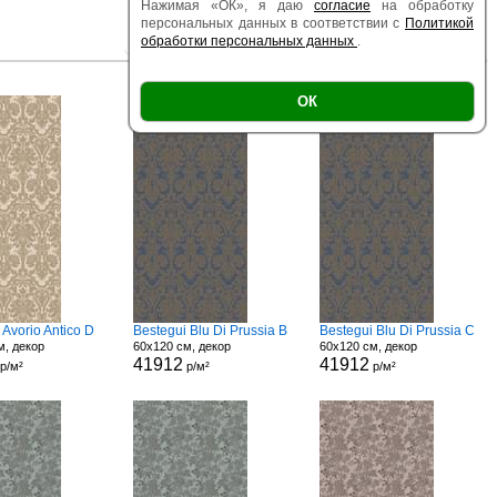
Нажимая «ОК», я даю
согласие
на обработку
персональных данных в соответствии с
Политикой
обработки персональных данных
.
|
|
Есть образец
Поверхность
Размер
ОК
 Avorio Antico D
Bestegui Blu Di Prussia B
Bestegui Blu Di Prussia C
м, декор
60x120 см, декор
60x120 см, декор
41912
41912
р/м²
р/м²
р/м²