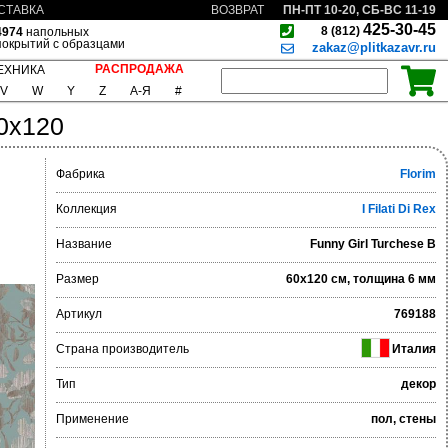
ПН-ПТ 10-20, СБ-ВС 11-19
СТАВКА
ВОЗВРАТ
425-30-45
8 (812)
4974
напольных
покрытий с образцами
zakaz@plitkazavr.ru
РАСПРОДАЖА
ЕХНИКА
V
W
Y
Z
А-Я
#
60x120
Фабрика
Florim
Коллекция
I Filati Di Rex
Название
Funny Girl Turchese B
Размер
60x120 см, толщина 6 мм
Артикул
769188
Страна производитель
Италия
Тип
декор
Применение
пол, стены