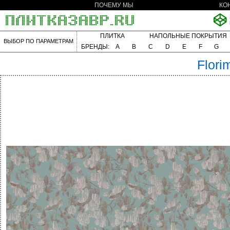
ПОЧЕМУ МЫ
КО
ПЛИТКА
НАПОЛЬНЫЕ ПОКРЫТИЯ
ВЫБОР ПО ПАРАМЕТРАМ
БРЕНДЫ:
A
B
C
D
E
F
G
Flori