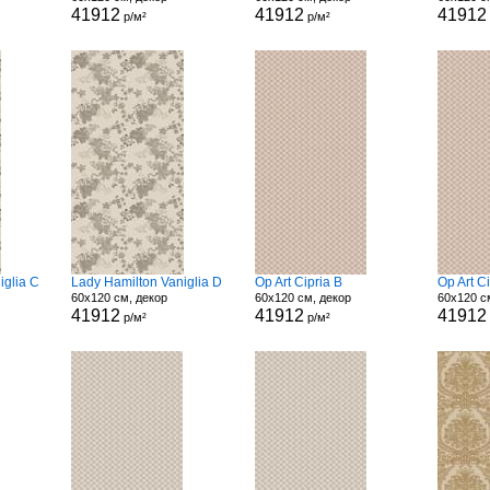
41912
41912
41912
р/м²
р/м²
iglia C
Lady Hamilton Vaniglia D
Op Art Cipria B
Op Art C
60x120 см, декор
60x120 см, декор
60x120 с
41912
41912
41912
р/м²
р/м²