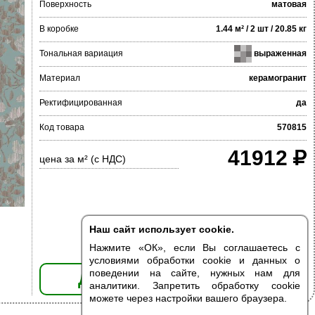
Поверхность
матовая
В коробке
1.44 м² / 2 шт / 20.85 кг
Тональная вариация
выраженная
Материал
керамогранит
Ректифицированная
да
Код товара
570815
41912
цена за м² (с НДС)
Наш сайт использует cookie.
Нажмите «ОК», если Вы соглашаетесь с
условиями обработки cookie и данных о
поведении на сайте, нужных нам для
ДОБАВИТЬ В КОРЗИНУ
аналитики. Запретить обработку cookie
можете через настройки вашего браузера.