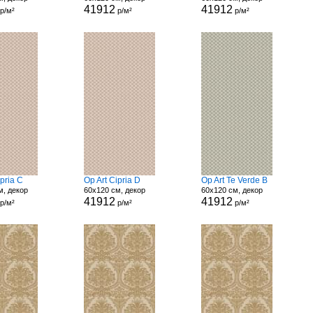
41912
41912
р/м²
р/м²
р/м²
ipria C
Op Art Cipria D
Op Art Te Verde B
м, декор
60x120 см, декор
60x120 см, декор
41912
41912
р/м²
р/м²
р/м²