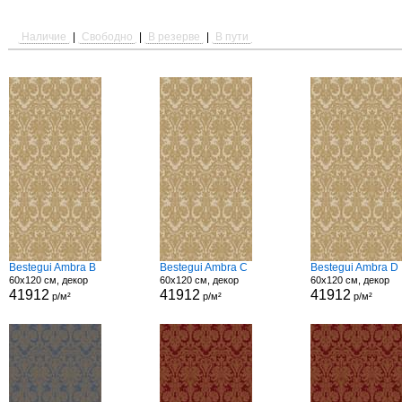
Наличие
|
Свободно
|
В резерве
|
В пути
Bestegui Ambra B
Bestegui Ambra C
Bestegui Ambra D
60x120 см, декор
60x120 см, декор
60x120 см, декор
41912
41912
41912
р/м²
р/м²
р/м²