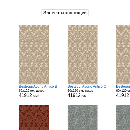
Элементы коллекции
Bestegui Avorio Antico B
Bestegui Avorio Antico C
Bestegui
60x120 см, декор
60x120 см, декор
60x120 с
41912
41912
41912
р/м²
р/м²