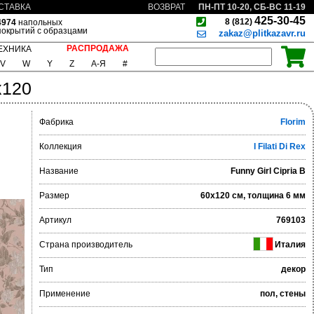
ПН-ПТ 10-20, СБ-ВС 11-19
СТАВКА
ВОЗВРАТ
425-30-45
8 (812)
4974
напольных
покрытий с образцами
zakaz@plitkazavr.ru
РАСПРОДАЖА
ЕХНИКА
V
W
Y
Z
А-Я
#
x120
Фабрика
Florim
Коллекция
I Filati Di Rex
Название
Funny Girl Cipria B
Размер
60x120 см, толщина 6 мм
Артикул
769103
Страна производитель
Италия
Тип
декор
Применение
пол, стены