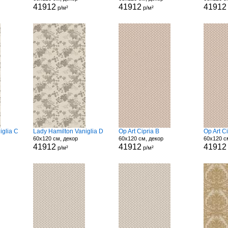
41912
41912
41912
р/м²
р/м²
iglia C
Lady Hamilton Vaniglia D
Op Art Cipria B
Op Art C
60x120 см, декор
60x120 см, декор
60x120 с
41912
41912
41912
р/м²
р/м²