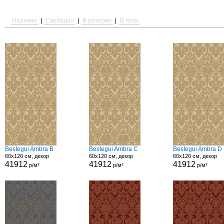
Наличие
|
Свободно
|
В резерве
|
В пути
Bestegui Ambra B
Bestegui Ambra C
Bestegui Ambra D
60x120 см, декор
60x120 см, декор
60x120 см, декор
41912
41912
41912
р/м²
р/м²
р/м²