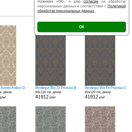
Нажимая «ОК», я даю
согласие
на обработку
персональных данных в соответствии с
Политикой
обработки персональных данных
.
|
|
Есть образец
Поверхность
Размер
ОК
 Avorio Antico D
Bestegui Blu Di Prussia B
Bestegui Blu Di Prussia C
м, декор
60x120 см, декор
60x120 см, декор
41912
41912
р/м²
р/м²
р/м²