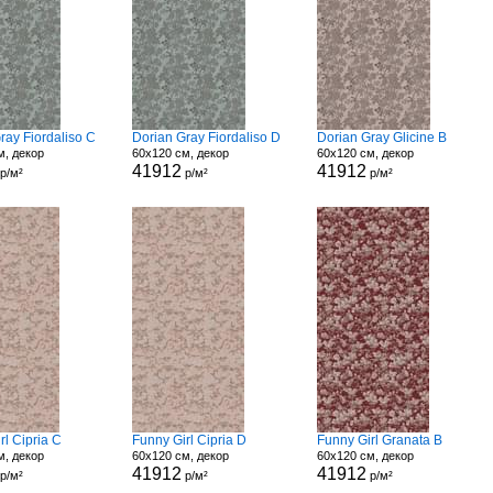
ray Fiordaliso C
Dorian Gray Fiordaliso D
Dorian Gray Glicine B
м, декор
60x120 см, декор
60x120 см, декор
41912
41912
р/м²
р/м²
р/м²
rl Cipria C
Funny Girl Cipria D
Funny Girl Granata B
м, декор
60x120 см, декор
60x120 см, декор
41912
41912
р/м²
р/м²
р/м²