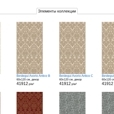
Элементы коллекции
Bestegui Avorio Antico B
Bestegui Avorio Antico C
Bestegui
60x120 см, декор
60x120 см, декор
60x120 с
41912
41912
41912
р/м²
р/м²