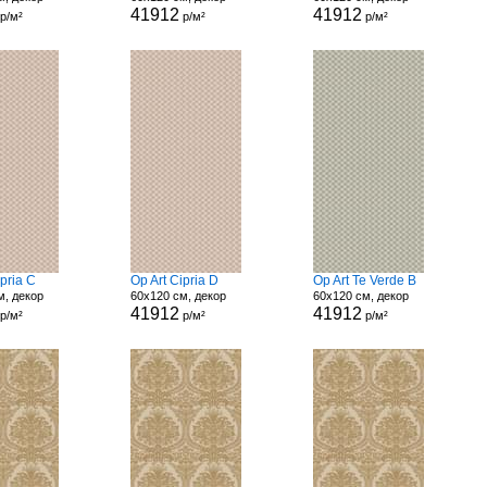
41912
41912
р/м²
р/м²
р/м²
ipria C
Op Art Cipria D
Op Art Te Verde B
м, декор
60x120 см, декор
60x120 см, декор
41912
41912
р/м²
р/м²
р/м²