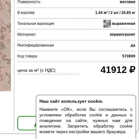
Поверхность
матовая
В коробке
1.44 м² / 2 шт / 20.85 кг
Тональная вариация
выраженная
Материал
керамогранит
Ректифицированная
да
Код товара
570809
41912
цена за м² (с НДС)
Наш сайт использует cookie.
Нажмите «ОК», если Вы соглашаетесь с
условиями обработки cookie и данных о
поведении на сайте, нужных нам для
ДОБАВИТЬ В КОРЗИНУ
аналитики. Запретить обработку cookie
можете через настройки вашего браузера.