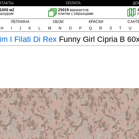
НТАКТЫ
ОПЛАТА
ДО
1000 м2
25019
вариантов
шоурум
плитки с образцами
ЛЕПНИНА
ОБОИ
КРАСКИ
САНТ
H
I
J
K
L
M
N
O
P
Q
R
S
T
U
rim
I Filati Di Rex
Funny Girl Cipria B 60