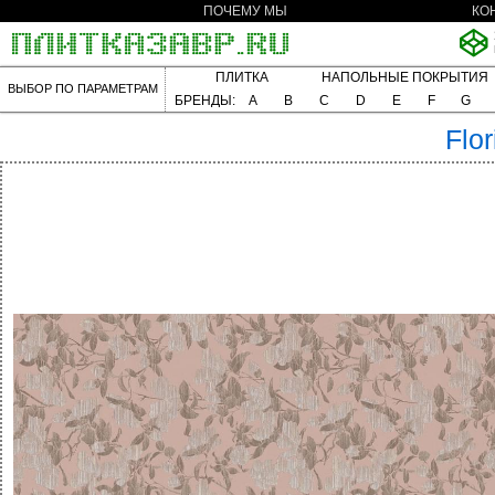
ПОЧЕМУ МЫ
КО
ПЛИТКА
НАПОЛЬНЫЕ ПОКРЫТИЯ
ВЫБОР ПО ПАРАМЕТРАМ
БРЕНДЫ:
A
B
C
D
E
F
G
Flo