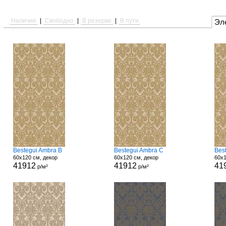
Наличие
|
Свободно
|
В резерве
|
В пути
Эл
Bestegui Ambra B
Bestegui Ambra C
Bes
60x120 см, декор
60x120 см, декор
60x1
41912
41912
41
р/м²
р/м²