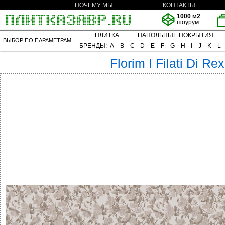
ПОЧЕМУ МЫ
КОНТАКТЫ
1000 м2
шоурум
ПЛИТКА
НАПОЛЬНЫЕ ПОКРЫТИЯ
ВЫБОР ПО ПАРАМЕТРАМ
БРЕНДЫ:
A
B
C
D
E
F
G
H
I
J
K
L
Florim
I Filati Di Rex