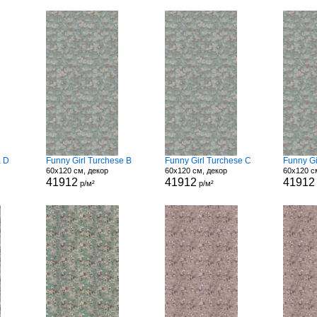
a D
Funny Girl Turchese B
Funny Girl Turchese C
Funny Gi
60x120 см, декор
60x120 см, декор
60x120 с
41912
41912
41912
р/м²
р/м²