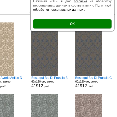
Нажимая «ОК», я даю
согласие
на обработку
персональных данных в соответствии с
Политикой
обработки персональных данных
.
|
|
Есть образец
Поверхность
Размер
ОК
 Avorio Antico D
Bestegui Blu Di Prussia B
Bestegui Blu Di Prussia C
м, декор
60x120 см, декор
60x120 см, декор
41912
41912
р/м²
р/м²
р/м²