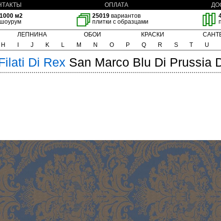
НТАКТЫ
ОПЛАТА
ДО
1000 м2
25019
вариантов
шоурум
плитки с образцами
ЛЕПНИНА
ОБОИ
КРАСКИ
САНТ
H
I
J
K
L
M
N
O
P
Q
R
S
T
U
 Filati Di Rex
San Marco Blu Di Prussia 