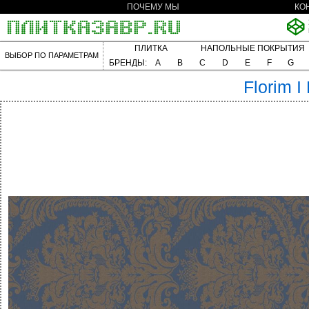
ПОЧЕМУ МЫ
КО
ПЛИТКА
НАПОЛЬНЫЕ ПОКРЫТИЯ
ВЫБОР ПО ПАРАМЕТРАМ
БРЕНДЫ:
A
B
C
D
E
F
G
Florim
I