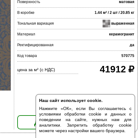
Поверхность
матовая
В коробке
1.44 м² / 2 шт / 20.85 кг
Тональная вариация
выраженная
Материал
керамогранит
Ректифицированная
да
Код товара
570775
41912
цена за м² (с НДС)
Наш сайт использует cookie.
Нажмите «ОК», если Вы соглашаетесь с
условиями обработки cookie и данных о
поведении на сайте, нужных нам для
ДОБАВИТЬ В КОРЗИНУ
аналитики. Запретить обработку cookie
можете через настройки вашего браузера.