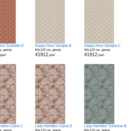
ur Scarlatto D
Happy Hour Vaniglia B
Happy Hour Vaniglia C
м, декор
60x120 см, декор
60x120 см, декор
41912
41912
р/м²
р/м²
р/м²
ilton Cipria C
Lady Hamilton Cipria D
Lady Hamilton Turchese B
м, декор
60x120 см, декор
60x120 см, декор