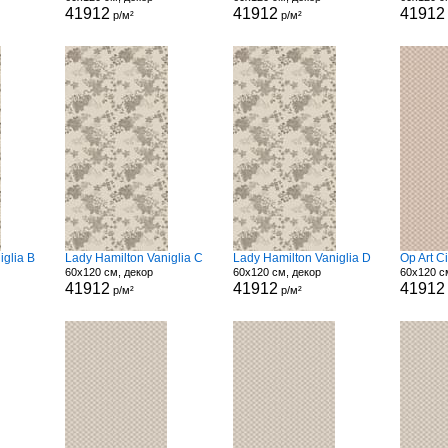
41912
41912
41912
р/м²
р/м²
iglia B
Lady Hamilton Vaniglia C
Lady Hamilton Vaniglia D
Op Art C
60x120 см, декор
60x120 см, декор
60x120 с
41912
41912
41912
р/м²
р/м²