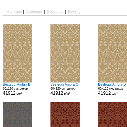
Наличие
|
Свободно
|
В резерве
|
В пути
Bestegui Ambra B
Bestegui Ambra C
Bestegui Ambra D
60x120 см, декор
60x120 см, декор
60x120 см, декор
41912
41912
41912
р/м²
р/м²
р/м²