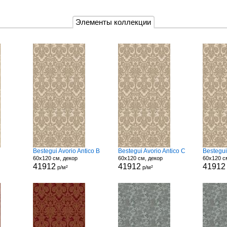
Элементы коллекции
Bestegui Avorio Antico B
Bestegui Avorio Antico C
Bestegui
60x120 см, декор
60x120 см, декор
60x120 с
41912
41912
41912
р/м²
р/м²