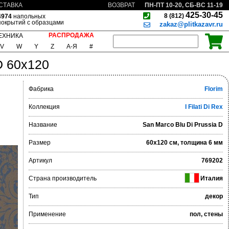
ПН-ПТ 10-20, СБ-ВС 11-19
СТАВКА
ВОЗВРАТ
425-30-45
8 (812)
4974
напольных
покрытий с образцами
zakaz@plitkazavr.ru
РАСПРОДАЖА
ЕХНИКА
V
W
Y
Z
А-Я
#
D 60x120
Фабрика
Florim
Коллекция
I Filati Di Rex
Название
San Marco Blu Di Prussia D
Размер
60x120 см, толщина 6 мм
Артикул
769202
Страна производитель
Италия
Тип
декор
Применение
пол, стены