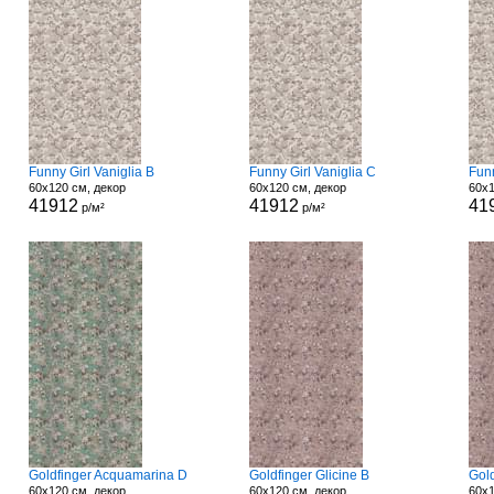
Funny Girl Vaniglia B
Funny Girl Vaniglia C
Funn
60x120 см, декор
60x120 см, декор
60x1
41912
41912
41
р/м²
р/м²
Goldfinger Acquamarina D
Goldfinger Glicine B
Gold
60x120 см, декор
60x120 см, декор
60x1