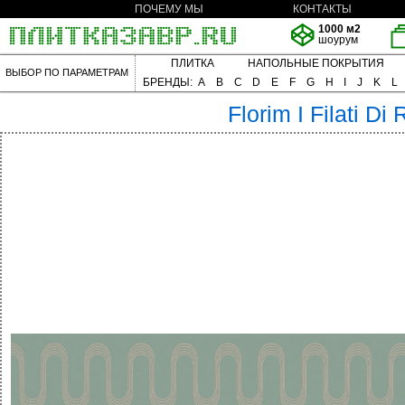
ПОЧЕМУ МЫ
КОНТАКТЫ
1000 м2
шоурум
ПЛИТКА
НАПОЛЬНЫЕ ПОКРЫТИЯ
ВЫБОР ПО ПАРАМЕТРАМ
БРЕНДЫ:
A
B
C
D
E
F
G
H
I
J
K
L
Florim
I Filati Di