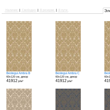
Наличие
|
Свободно
|
В резерве
|
В пути
Эл
Bestegui Ambra B
Bestegui Ambra C
Bes
60x120 см, декор
60x120 см, декор
60x1
41912
41912
41
р/м²
р/м²