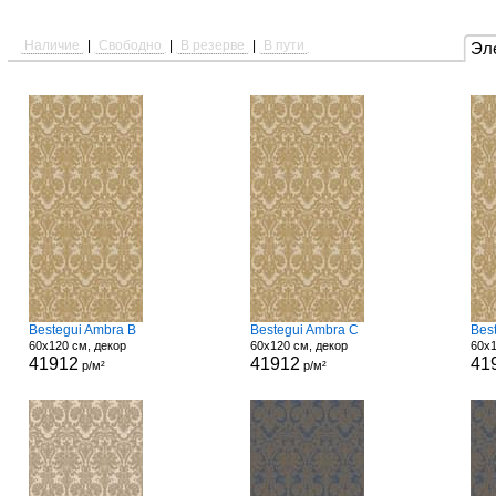
Наличие
|
Свободно
|
В резерве
|
В пути
Эл
Bestegui Ambra B
Bestegui Ambra C
Bes
60x120 см, декор
60x120 см, декор
60x1
41912
41912
41
р/м²
р/м²