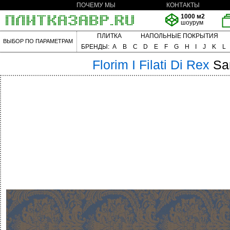
ПОЧЕМУ МЫ
КОНТАКТЫ
1000 м2
шоурум
ПЛИТКА
НАПОЛЬНЫЕ ПОКРЫТИЯ
ВЫБОР ПО ПАРАМЕТРАМ
БРЕНДЫ:
A
B
C
D
E
F
G
H
I
J
K
L
Florim
I Filati Di Rex
Sa