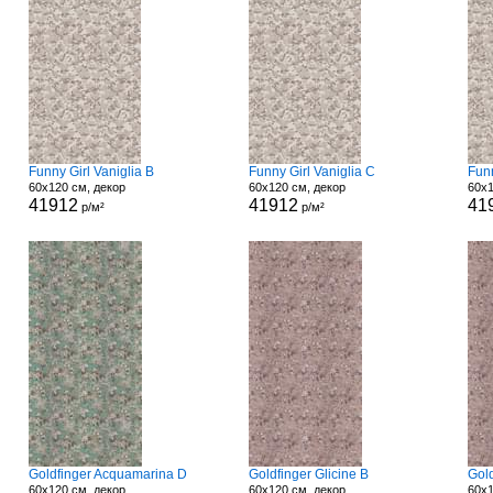
Funny Girl Vaniglia B
Funny Girl Vaniglia C
Funn
60x120 см, декор
60x120 см, декор
60x1
41912
41912
41
р/м²
р/м²
Goldfinger Acquamarina D
Goldfinger Glicine B
Gold
60x120 см, декор
60x120 см, декор
60x1