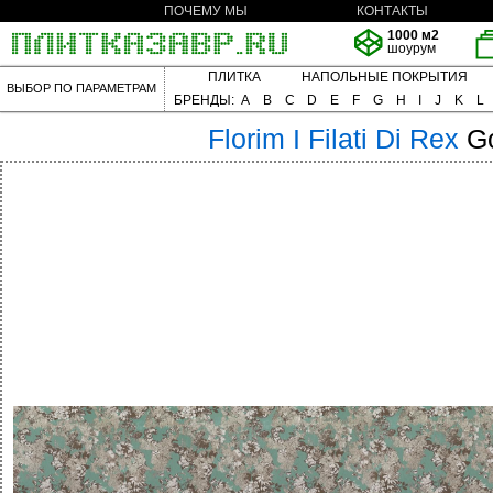
ПОЧЕМУ МЫ
КОНТАКТЫ
1000 м2
шоурум
ПЛИТКА
НАПОЛЬНЫЕ ПОКРЫТИЯ
ВЫБОР ПО ПАРАМЕТРАМ
БРЕНДЫ:
A
B
C
D
E
F
G
H
I
J
K
L
Florim
I Filati Di Rex
G