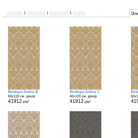
Наличие
|
Свободно
|
В резерве
|
В пути
Эл
Bestegui Ambra B
Bestegui Ambra C
Bes
60x120 см, декор
60x120 см, декор
60x1
41912
41912
41
р/м²
р/м²