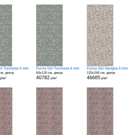
irl Turchese 6 mm
Funny Girl Turchese 6 mm
Funny Girl Vaniglia 6 mm
см, декор
60x120 см, декор
120x240 см, декор
40782
46685
р/м²
р/м²
р/м²