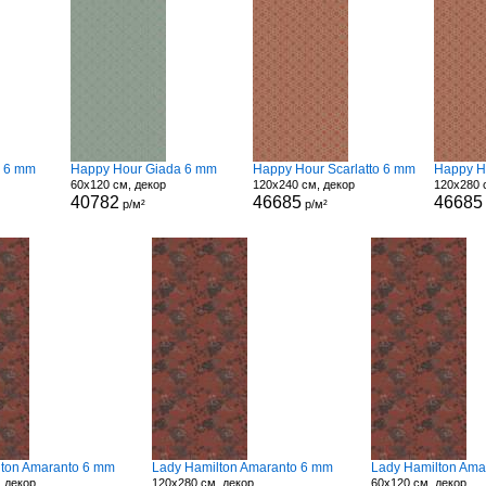
a 6 mm
Happy Hour Giada 6 mm
Happy Hour Scarlatto 6 mm
Happy H
60x120 см, декор
120x240 см, декор
120x280 
40782
46685
46685
р/м²
р/м²
lton Amaranto 6 mm
Lady Hamilton Amaranto 6 mm
Lady Hamilton Ama
, декор
120x280 см, декор
60x120 см, декор