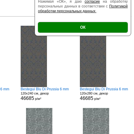
Нажимая «ОК», я даю
согласие
на обработку
персональных данных в соответствии с
Политикой
обработки персональных данных
.
|
|
Есть образец
Поверхность
Размер
ОК
o 6 mm
Bestegui Blu Di Prussia 6 mm
Bestegui Blu Di Prussia 6 mm
120x240 см, декор
120x280 см, декор
46685
46685
р/м²
р/м²