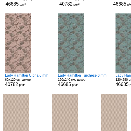
46685
40782
46685
р/м²
р/м²
р/
Lady Hamilton Cipria 6 mm
Lady Hamilton Turchese 6 mm
Lady Ham
60x120 см, декор
120x240 см, декор
120x280 с
40782
46685
46685
р/м²
р/м²
р