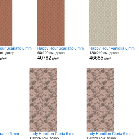
our Scarlatto 6 mm
Happy Hour Scarlatto 6 mm
Happy Hour Vaniglia 6 mm
см, декор
60x120 см, декор
120x240 см, декор
40782
46685
р/м²
р/м²
р/м²
ranto 6 mm
Lady Hamilton Cipria 6 mm
Lady Hamilton Cipria 6 mm
120x240 см, декор
120x280 см, декор