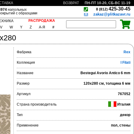
ПН-ПТ 10-20, СБ-ВС 11-19
СТАВКА
ВОЗВРАТ
425-30-45
8 (812)
4974
напольных
покрытий с образцами
zakaz@plitkazavr.ru
РАСПРОДАЖА
ЕХНИКА
V
W
Y
Z
А-Я
#
0x280
Фабрика
Rex
Коллекция
I Filati
Название
Bestegui Avorio Antico 6 mm
Размер
120x280 см, толщина 6 мм
Артикул
767052
Страна производитель
Италия
Тип
декор
Применение
пол, стены