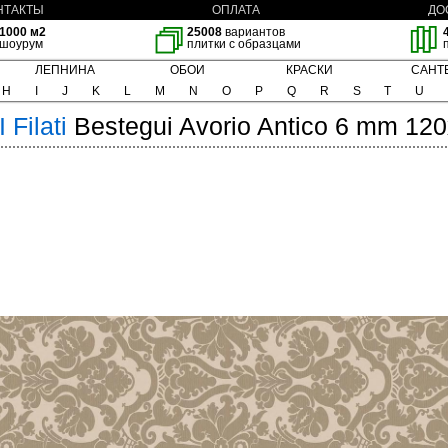
НТАКТЫ
ОПЛАТА
ДО
1000 м2
25008
вариантов
шоурум
плитки с образцами
ЛЕПНИНА
ОБОИ
КРАСКИ
САНТ
H
I
J
K
L
M
N
O
P
Q
R
S
T
U
I Filati
Bestegui Avorio Antico 6 mm 12