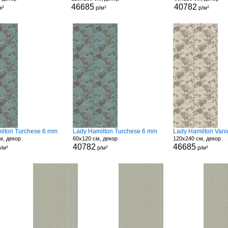
46685
40782
м²
р/м²
р/м²
ilton Turchese 6 mm
Lady Hamilton Turchese 6 mm
Lady Hamilton Vani
м, декор
60x120 см, декор
120x240 см, декор
40782
46685
/м²
р/м²
р/м²