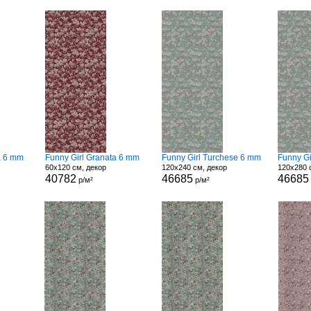
a 6 mm
Funny Girl Granata 6 mm
Funny Girl Turchese 6 mm
Funny G
60x120 см, декор
120x240 см, декор
120x280 
40782
46685
46685
р/м²
р/м²