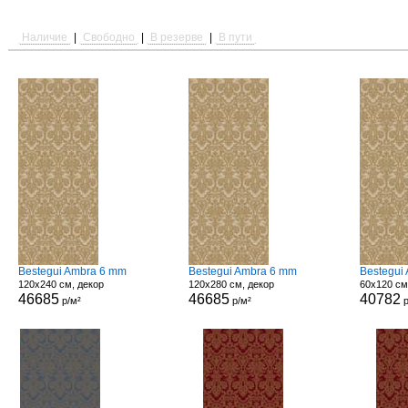
Наличие
|
Свободно
|
В резерве
|
В пути
Bestegui Ambra 6 mm
Bestegui Ambra 6 mm
Bestegui
120x240 см, декор
120x280 см, декор
60x120 см
46685
46685
40782
р/м²
р/м²
р