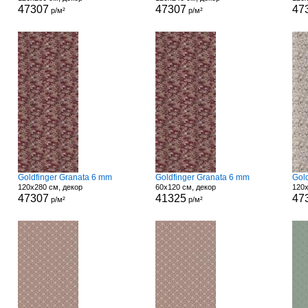
47307
47307
47
р/м²
р/м²
Goldfinger Granata 6 mm
Goldfinger Granata 6 mm
Gol
120x280 см, декор
60x120 см, декор
120x
47307
41325
47
р/м²
р/м²