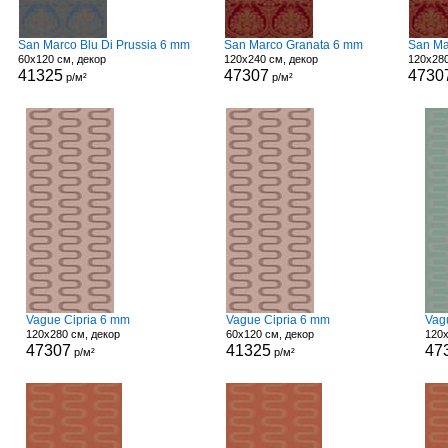
San Marco Blu Di Prussia 6 mm
San Marco Granata 6 mm
San Ma
60x120 см, декор
120x240 см, декор
120x280
41325
47307
4730
р/м²
р/м²
Vague Cipria 6 mm
Vague Cipria 6 mm
Vag
120x280 см, декор
60x120 см, декор
120x
47307
41325
47
р/м²
р/м²