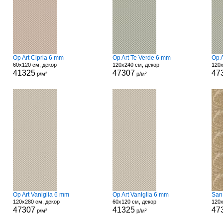
Op Art Cipria 6 mm
Op Art Te Verde 6 mm
Op 
60x120 см, декор
120x240 см, декор
120x
41325
47307
47
р/м²
р/м²
Op Art Vaniglia 6 mm
Op Art Vaniglia 6 mm
San
120x280 см, декор
60x120 см, декор
120x
47307
41325
47
р/м²
р/м²