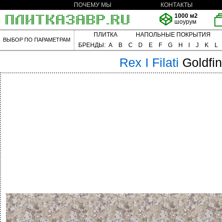
ПОЧЕМУ МЫ
КОНТАКТЫ
1000 м2
шоурум
ПЛИТКА
НАПОЛЬНЫЕ ПОКРЫТИЯ
ВЫБОР ПО ПАРАМЕТРАМ
БРЕНДЫ:
A
B
C
D
E
F
G
H
I
J
K
L
Rex
I Filati
Goldfi