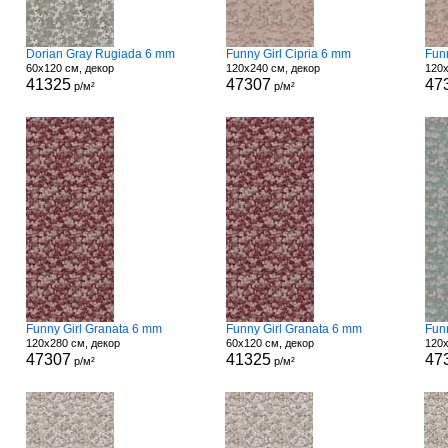
Dorian Gray Rugiada 6 mm
Funny Girl Cipria 6 mm
Funn
60x120 см, декор
120x240 см, декор
120x
41325
47307
47
р/м²
р/м²
Funny Girl Granata 6 mm
Funny Girl Granata 6 mm
Fun
120x280 см, декор
60x120 см, декор
120x
47307
41325
47
р/м²
р/м²