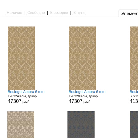
Наличие
|
Свободно
|
В резерве
|
В пути
Элемен
Bestegui Ambra 6 mm
Bestegui Ambra 6 mm
Best
120x240 см, декор
120x280 см, декор
60x1
47307
47307
413
р/м²
р/м²