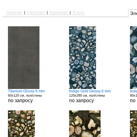
Наличие
|
Свободно
|
В резерве
|
В пути
Эл
Titanium Glossy 6 mm
Indigo Gold Glossy 6 mm
Ind
60x120 см, пол/стены
120x280 см, пол/стены
60x1
по запросу
по запросу
по