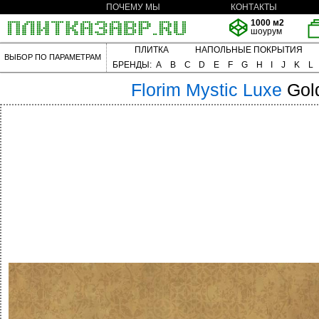
ПОЧЕМУ МЫ
КОНТАКТЫ
1000 м2
шоурум
ПЛИТКА
НАПОЛЬНЫЕ ПОКРЫТИЯ
ВЫБОР ПО ПАРАМЕТРАМ
БРЕНДЫ:
A
B
C
D
E
F
G
H
I
J
K
L
Florim
Mystic Luxe
Gol