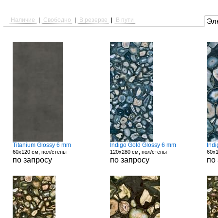
Наличие
|
Свободно
|
В резерве
|
В пути
Эл
Titanium Glossy 6 mm
Indigo Gold Glossy 6 mm
Ind
60x120 см, пол/стены
120x280 см, пол/стены
60x1
по запросу
по запросу
по