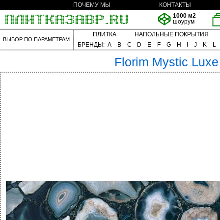
ПОЧЕМУ МЫ
КОНТАКТЫ
1000 м2
шоурум
ПЛИТКА
НАПОЛЬНЫЕ ПОКРЫТИЯ
ВЫБОР ПО ПАРАМЕТРАМ
БРЕНДЫ:
A
B
C
D
E
F
G
H
I
J
K
L
Florim
Mystic Luxe