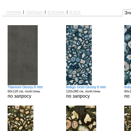
Наличие
|
Свободно
|
В резерве
|
В пути
Эл
Titanium Glossy 6 mm
Indigo Gold Glossy 6 mm
Ind
60x120 см, пол/стены
120x280 см, пол/стены
60x1
по запросу
по запросу
по