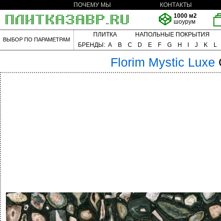
ПОЧЕМУ МЫ
КОНТАКТЫ
1000 м2
шоурум
ПЛИТКА
НАПОЛЬНЫЕ ПОКРЫТИЯ
ВЫБОР ПО ПАРАМЕТРАМ
БРЕНДЫ:
A
B
C
D
E
F
G
H
I
J
K
L
Florim
Mystic Luxe