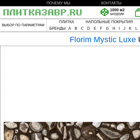
ПОЧЕМУ МЫ
КОНТАКТЫ
1000 м2
шоурум
ПЛИТКА
НАПОЛЬНЫЕ ПОКРЫТИЯ
ВЫБОР ПО ПАРАМЕТРАМ
БРЕНДЫ:
A
B
C
D
E
F
G
H
I
J
K
L
Florim
Mystic Luxe