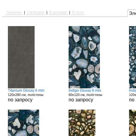
Наличие
|
Свободно
|
В резерве
|
В пути
Эл
Titanium Glossy 6 mm
Indigo Glossy 6 mm
Ind
120x280 см, пол/стены
60x120 см, пол/стены
120x
по запросу
по запросу
по