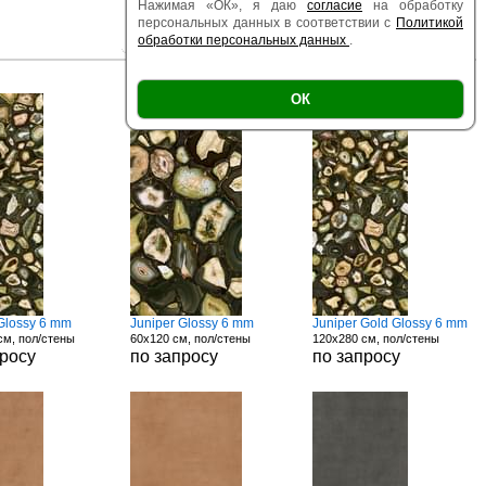
Нажимая «ОК», я даю
согласие
на обработку
персональных данных в соответствии с
Политикой
обработки персональных данных
.
|
|
Есть образец
Поверхность
Размер
ОК
 Glossy 6 mm
Juniper Glossy 6 mm
Juniper Gold Glossy 6 mm
см, пол/стены
60x120 см, пол/стены
120x280 см, пол/стены
просу
по запросу
по запросу