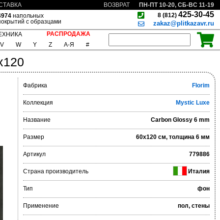
ПН-ПТ 10-20, СБ-ВС 11-19
СТАВКА
ВОЗВРАТ
425-30-45
8 (812)
4974
напольных
покрытий с образцами
zakaz@plitkazavr.ru
РАСПРОДАЖА
ЕХНИКА
V
W
Y
Z
А-Я
#
x120
Фабрика
Florim
Коллекция
Mystic Luxe
Название
Carbon Glossy 6 mm
Размер
60x120 см, толщина 6 мм
Артикул
779886
Страна производитель
Италия
Тип
фон
Применение
пол, стены