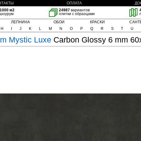
НТАКТЫ
ОПЛАТА
ДО
1000 м2
24987
вариантов
шоурум
плитки с образцами
ЛЕПНИНА
ОБОИ
КРАСКИ
САНТ
H
I
J
K
L
M
N
O
P
Q
R
S
T
U
im
Mystic Luxe
Carbon Glossy 6 mm 60