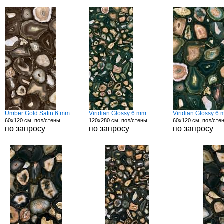
Umber Gold Satin 6 mm
Viridian Glossy 6 mm
Viridian Glossy 6
60x120 см, пол/стены
120x280 см, пол/стены
60x120 см, пол/сте
по запросу
по запросу
по запросу