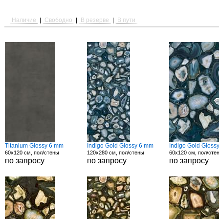
Наличие
|
Свободно
|
В резерве
|
В пути
Titanium Glossy 6 mm
Indigo Gold Glossy 6 mm
Indigo Gold Gloss
60x120 см, пол/стены
120x280 см, пол/стены
60x120 см, пол/сте
по запросу
по запросу
по запросу