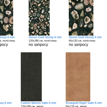
lossy 6 mm
Gloom Gold Glossy 6 mm
Gloom Gold Glossy 6 mm
м, пол/стены
120x280 см, пол/стены
60x120 см, пол/стены
просу
по запросу
по запросу
ssy 6 mm
Carbon Warren Satin 6 mm
Rosegold Glyph Satin 6 mm
120x280 см, декор
60x120 см, декор