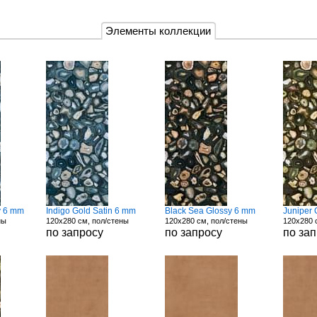
Элементы коллекции
y 6 mm
Indigo Gold Satin 6 mm
Black Sea Glossy 6 mm
Juniper
ны
120x280 см, пол/стены
120x280 см, пол/стены
120x280 
по запросу
по запросу
по за