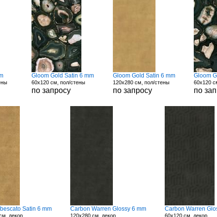
mm
Gloom Gold Satin 6 mm
Gloom Gold Satin 6 mm
Gloom G
ены
60x120 см, пол/стены
120x280 см, пол/стены
60x120 с
по запросу
по запросу
по за
abescato Satin 6 mm
Carbon Warren Glossy 6 mm
Carbon Warren Glo
см, декор
120x280 см, декор
60x120 см, декор