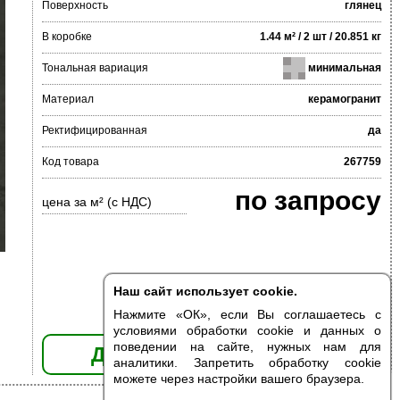
Поверхность
глянец
В коробке
1.44 м² / 2 шт / 20.851 кг
Тональная вариация
минимальная
Материал
керамогранит
Ректифицированная
да
Код товара
267759
по запросу
цена за м² (с НДС)
Наш сайт использует cookie.
Нажмите «ОК», если Вы соглашаетесь с
условиями обработки cookie и данных о
поведении на сайте, нужных нам для
ДОБАВИТЬ В КОРЗИНУ
аналитики. Запретить обработку cookie
можете через настройки вашего браузера.