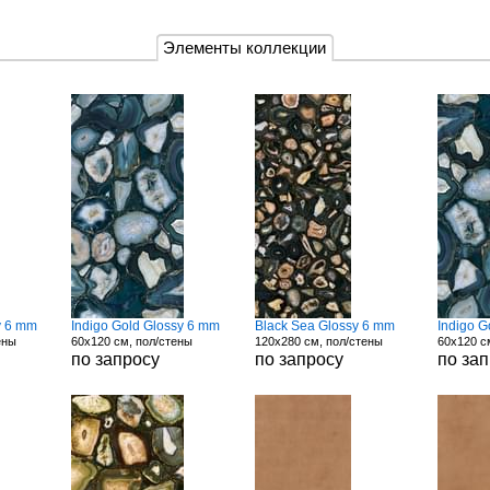
Элементы коллекции
y 6 mm
Indigo Gold Glossy 6 mm
Black Sea Glossy 6 mm
Indigo G
ены
60x120 см, пол/стены
120x280 см, пол/стены
60x120 с
по запросу
по запросу
по за