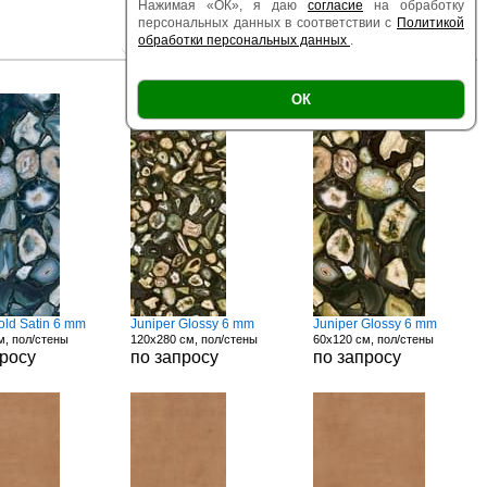
Нажимая «ОК», я даю
согласие
на обработку
персональных данных в соответствии с
Политикой
обработки персональных данных
.
|
|
Есть образец
Поверхность
Размер
ОК
old Satin 6 mm
Juniper Glossy 6 mm
Juniper Glossy 6 mm
м, пол/стены
120x280 см, пол/стены
60x120 см, пол/стены
просу
по запросу
по запросу