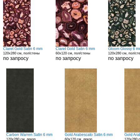
Claret Gold Satin 6 mm
Claret Gold Satin 6 mm
Gloom Glossy 6 
120x280 см, пол/стены
60x120 см, пол/стены
120x280 см, пол/ст
по запросу
по запросу
по запросу
Carbon Warren Satin 6 mm
Gold Arabescato Satin 6 mm
Gold Ara
120x280 см, декор
60x120 см, декор
120x280 с