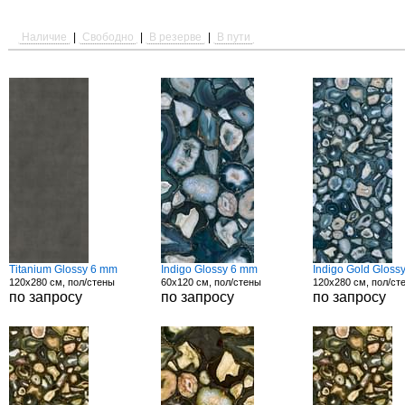
Наличие
|
Свободно
|
В резерве
|
В пути
Titanium Glossy 6 mm
Indigo Glossy 6 mm
Indigo Gold Gloss
120x280 см, пол/стены
60x120 см, пол/стены
120x280 см, пол/ст
по запросу
по запросу
по запросу