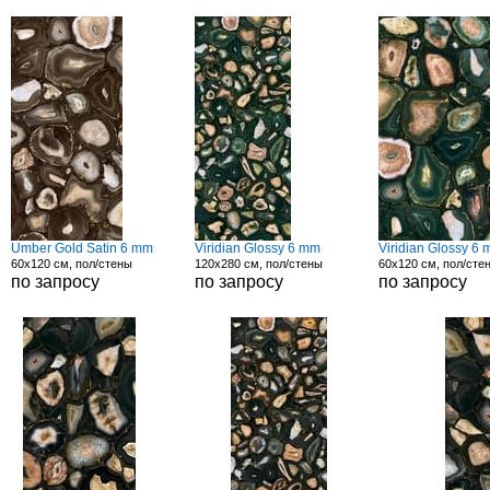
Umber Gold Satin 6 mm
Viridian Glossy 6 mm
Viridian Glossy 6
60x120 см, пол/стены
120x280 см, пол/стены
60x120 см, пол/сте
по запросу
по запросу
по запросу