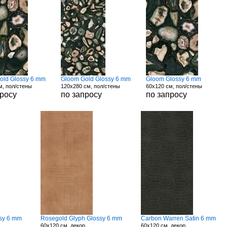
old Glossy 6 mm
Gloom Gold Glossy 6 mm
Gloom Glossy 6 mm
м, пол/стены
120x280 см, пол/стены
60x120 см, пол/стены
просу
по запросу
по запросу
sy 6 mm
Rosegold Glyph Glossy 6 mm
Carbon Warren Satin 6 mm
60x120 см, декор
60x120 см, декор