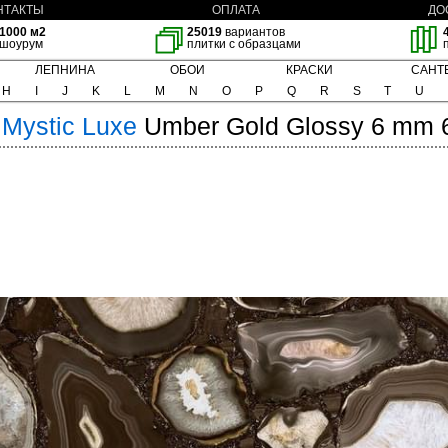
НТАКТЫ
ОПЛАТА
ДО
1000 м2
25019
вариантов
шоурум
плитки с образцами
ЛЕПНИНА
ОБОИ
КРАСКИ
САНТ
H
I
J
K
L
M
N
O
P
Q
R
S
T
U
Mystic Luxe
Umber Gold Glossy 6 mm 