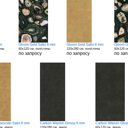
mm
Gloom Gold Satin 6 mm
Gloom Gold Satin 6 mm
Gloom G
ены
60x120 см, пол/стены
120x280 см, пол/стены
60x120 с
по запросу
по запросу
по за
bescato Satin 6 mm
Carbon Warren Glossy 6 mm
Carbon Warren Glos
м, декор
120x280 см, декор
60x120 см, декор