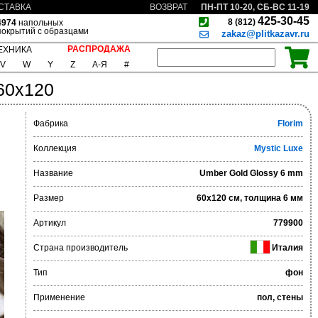
ПН-ПТ 10-20, СБ-ВС 11-19
СТАВКА
ВОЗВРАТ
425-30-45
8 (812)
4974
напольных
покрытий с образцами
zakaz@plitkazavr.ru
РАСПРОДАЖА
ЕХНИКА
V
W
Y
Z
А-Я
#
60x120
Фабрика
Florim
Коллекция
Mystic Luxe
Название
Umber Gold Glossy 6 mm
Размер
60x120 см, толщина 6 мм
Артикул
779900
Страна производитель
Италия
Тип
фон
Применение
пол, стены