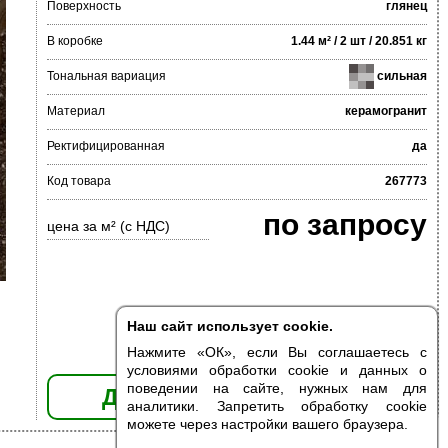
Поверхность
глянец
В коробке
1.44 м² / 2 шт / 20.851 кг
Тональная вариация
сильная
Материал
керамогранит
Ректифицированная
да
Код товара
267773
по запросу
цена за м² (с НДС)
Наш сайт использует cookie.
Нажмите «ОК», если Вы соглашаетесь с
условиями обработки cookie и данных о
поведении на сайте, нужных нам для
ДОБАВИТЬ В КОРЗИНУ
аналитики. Запретить обработку cookie
можете через настройки вашего браузера.