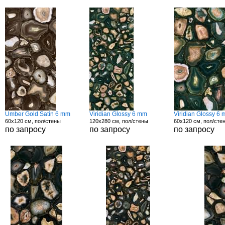
Umber Gold Satin 6 mm
Viridian Glossy 6 mm
Viridian Glossy 6
60x120 см, пол/стены
120x280 см, пол/стены
60x120 см, пол/сте
по запросу
по запросу
по запросу