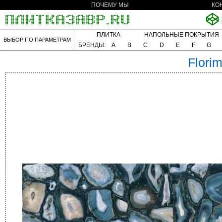
ПОЧЕМУ МЫ
КО
ПЛИТКА
НАПОЛЬНЫЕ ПОКРЫТИЯ
ВЫБОР ПО ПАРАМЕТРАМ
БРЕНДЫ:
A
B
C
D
E
F
G
Flori