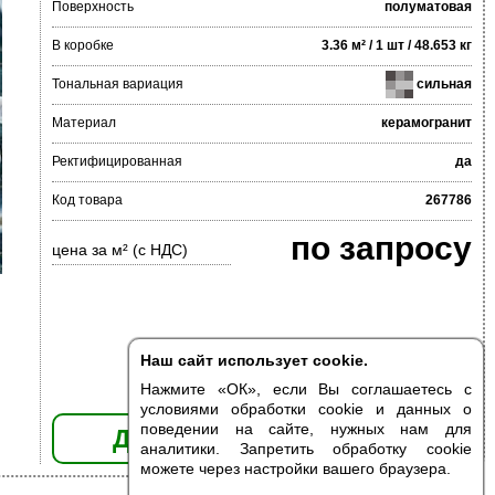
Поверхность
полуматовая
В коробке
3.36 м² / 1 шт / 48.653 кг
Тональная вариация
сильная
Материал
керамогранит
Ректифицированная
да
Код товара
267786
по запросу
цена за м² (с НДС)
Наш сайт использует cookie.
Нажмите «ОК», если Вы соглашаетесь с
условиями обработки cookie и данных о
поведении на сайте, нужных нам для
ДОБАВИТЬ В КОРЗИНУ
аналитики. Запретить обработку cookie
можете через настройки вашего браузера.