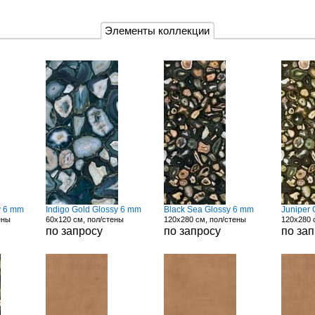
Элементы коллекции
y 6 mm
Indigo Gold Glossy 6 mm
Black Sea Glossy 6 mm
Juniper
ены
60x120 см, пол/стены
120x280 см, пол/стены
120x280 
по запросу
по запросу
по за