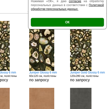
Нажимая «ОК», я даю
согласие
на обработку
персональных данных в соответствии с
Политикой
обработки персональных данных
.
|
|
Есть образец
Поверхность
Размер
ОК
 Glossy 6 mm
Juniper Glossy 6 mm
Juniper Gold Glossy 6 mm
см, пол/стены
60x120 см, пол/стены
120x280 см, пол/стены
просу
по запросу
по запросу