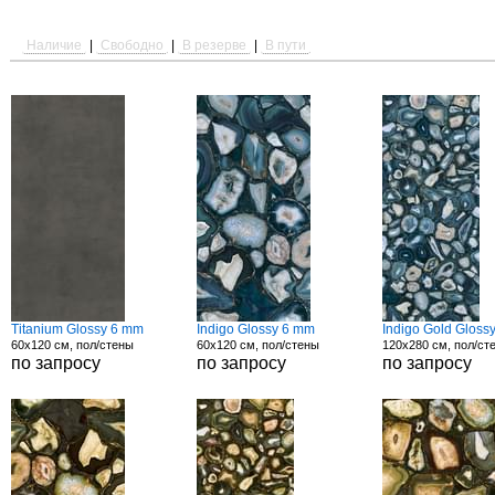
Наличие
|
Свободно
|
В резерве
|
В пути
Titanium Glossy 6 mm
Indigo Glossy 6 mm
Indigo Gold Gloss
60x120 см, пол/стены
60x120 см, пол/стены
120x280 см, пол/ст
по запросу
по запросу
по запросу