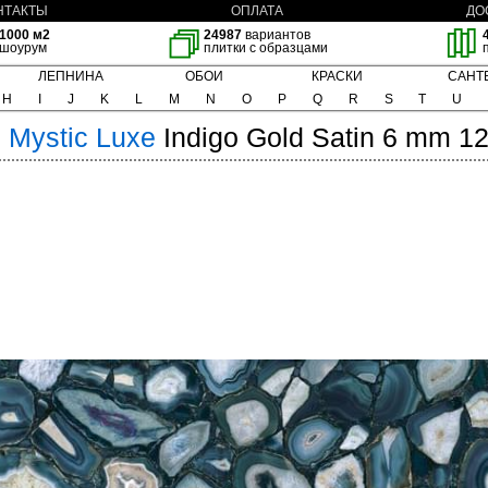
НТАКТЫ
ОПЛАТА
ДО
1000 м2
24987
вариантов
шоурум
плитки с образцами
ЛЕПНИНА
ОБОИ
КРАСКИ
САНТ
H
I
J
K
L
M
N
O
P
Q
R
S
T
U
m
Mystic Luxe
Indigo Gold Satin 6 mm 1