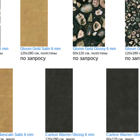
 6 mm
Gloom Gold Satin 6 mm
Gloom Gold Glossy 6 mm
Gloom G
ны
120x280 см, пол/стены
60x120 см, пол/стены
120x280 
по запросу
по запросу
по за
abescato Satin 6 mm
Carbon Warren Glossy 6 mm
Carbon Warren Glo
см, декор
120x280 см, декор
60x120 см, декор