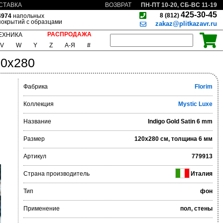
ПН-ПТ 10-20, СБ-ВС 11-19
СТАВКА
ВОЗВРАТ
425-30-45
8 (812)
4974
напольных
покрытий с образцами
zakaz@plitkazavr.ru
РАСПРОДАЖА
ЕХНИКА
V
W
Y
Z
А-Я
#
20x280
Фабрика
Florim
Коллекция
Mystic Luxe
Название
Indigo Gold Satin 6 mm
Размер
120x280 см, толщина 6 мм
Артикул
779913
Страна производитель
Италия
Тип
фон
Применение
пол, стены