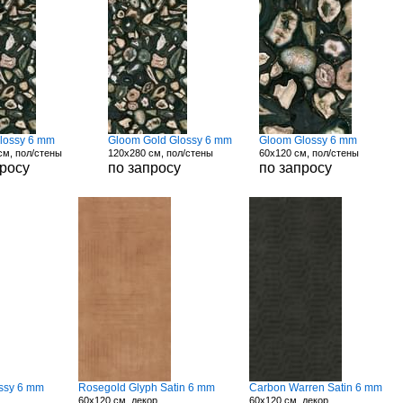
lossy 6 mm
Gloom Gold Glossy 6 mm
Gloom Glossy 6 mm
см, пол/стены
120x280 см, пол/стены
60x120 см, пол/стены
просу
по запросу
по запросу
ssy 6 mm
Rosegold Glyph Satin 6 mm
Carbon Warren Satin 6 mm
60x120 см, декор
60x120 см, декор