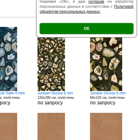
Нажимая «ОК», я даю
согласие
на обработку
персональных данных в соответствии с
Политикой
обработки персональных данных
.
|
|
Есть образец
Поверхность
Размер
ОК
old Satin 6 mm
Juniper Glossy 6 mm
Juniper Glossy 6 mm
м, пол/стены
120x280 см, пол/стены
60x120 см, пол/стены
просу
по запросу
по запросу