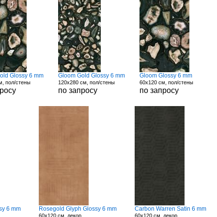
old Glossy 6 mm
Gloom Gold Glossy 6 mm
Gloom Glossy 6 mm
м, пол/стены
120x280 см, пол/стены
60x120 см, пол/стены
просу
по запросу
по запросу
sy 6 mm
Rosegold Glyph Glossy 6 mm
Carbon Warren Satin 6 mm
60x120 см, декор
60x120 см, декор