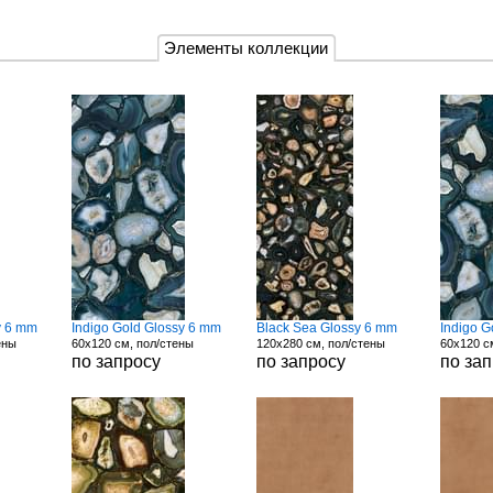
Элементы коллекции
y 6 mm
Indigo Gold Glossy 6 mm
Black Sea Glossy 6 mm
Indigo G
ены
60x120 см, пол/стены
120x280 см, пол/стены
60x120 с
по запросу
по запросу
по за