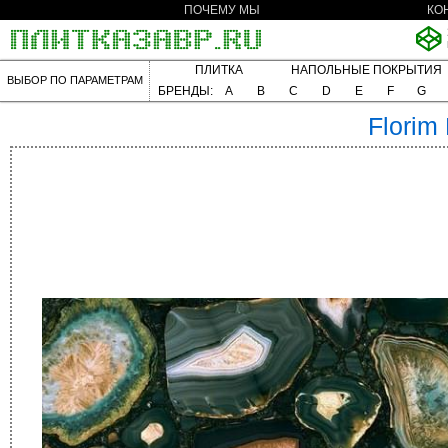
ПОЧЕМУ МЫ
КО
ПЛИТКА
НАПОЛЬНЫЕ ПОКРЫТИЯ
ВЫБОР ПО ПАРАМЕТРАМ
БРЕНДЫ:
A
B
C
D
E
F
G
Florim