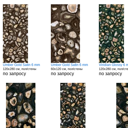
Umber Gold Satin 6 mm
Umber Gold Satin 6 mm
Viridian Glossy 6
120x280 см, пол/стены
60x120 см, пол/стены
120x280 см, пол/ст
по запросу
по запросу
по запросу