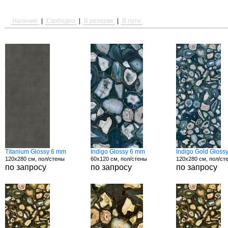
Наличие
|
Свободно
|
В резерве
|
В пути
Titanium Glossy 6 mm
Indigo Glossy 6 mm
Indigo Gold Gloss
120x280 см, пол/стены
60x120 см, пол/стены
120x280 см, пол/ст
по запросу
по запросу
по запросу