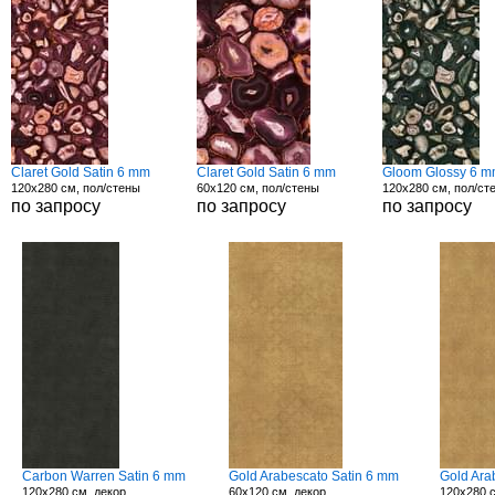
Claret Gold Satin 6 mm
Claret Gold Satin 6 mm
Gloom Glossy 6 
120x280 см, пол/стены
60x120 см, пол/стены
120x280 см, пол/ст
по запросу
по запросу
по запросу
Carbon Warren Satin 6 mm
Gold Arabescato Satin 6 mm
Gold Ara
120x280 см, декор
60x120 см, декор
120x280 с