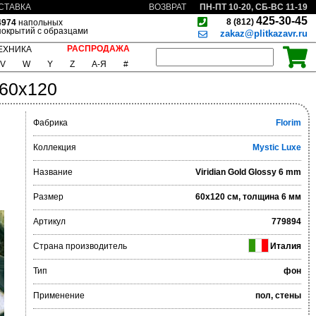
ПН-ПТ 10-20, СБ-ВС 11-19
СТАВКА
ВОЗВРАТ
425-30-45
8 (812)
4974
напольных
покрытий с образцами
zakaz@plitkazavr.ru
РАСПРОДАЖА
ЕХНИКА
V
W
Y
Z
А-Я
#
 60x120
Фабрика
Florim
Коллекция
Mystic Luxe
Название
Viridian Gold Glossy 6 mm
Размер
60x120 см, толщина 6 мм
Артикул
779894
Страна производитель
Италия
Тип
фон
Применение
пол, стены