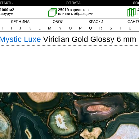
НТАКТЫ
ОПЛАТА
ДО
1000 м2
25019
вариантов
шоурум
плитки с образцами
ЛЕПНИНА
ОБОИ
КРАСКИ
САНТ
H
I
J
K
L
M
N
O
P
Q
R
S
T
U
Mystic Luxe
Viridian Gold Glossy 6 mm