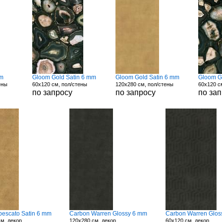
mm
Gloom Gold Satin 6 mm
Gloom Gold Satin 6 mm
Gloom G
ены
60x120 см, пол/стены
120x280 см, пол/стены
60x120 с
по запросу
по запросу
по за
bescato Satin 6 mm
Carbon Warren Glossy 6 mm
Carbon Warren Glos
м, декор
120x280 см, декор
60x120 см, декор