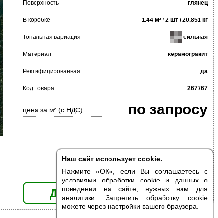
Поверхность
глянец
В коробке
1.44 м² / 2 шт / 20.851 кг
Тональная вариация
сильная
Материал
керамогранит
Ректифицированная
да
Код товара
267767
по запросу
цена за м² (с НДС)
Наш сайт использует cookie.
Нажмите «ОК», если Вы соглашаетесь с
условиями обработки cookie и данных о
поведении на сайте, нужных нам для
ДОБАВИТЬ В КОРЗИНУ
аналитики. Запретить обработку cookie
можете через настройки вашего браузера.