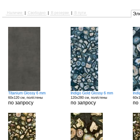
Наличие
|
Свободно
|
В резерве
|
В пути
Эл
Titanium Glossy 6 mm
Indigo Gold Glossy 6 mm
Ind
60x120 см, пол/стены
120x280 см, пол/стены
60x1
по запросу
по запросу
по