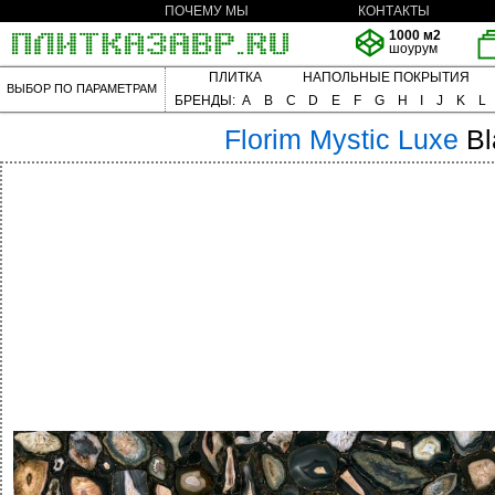
ПОЧЕМУ МЫ
КОНТАКТЫ
1000 м2
шоурум
ПЛИТКА
НАПОЛЬНЫЕ ПОКРЫТИЯ
ВЫБОР ПО ПАРАМЕТРАМ
БРЕНДЫ:
A
B
C
D
E
F
G
H
I
J
K
L
Florim
Mystic Luxe
B