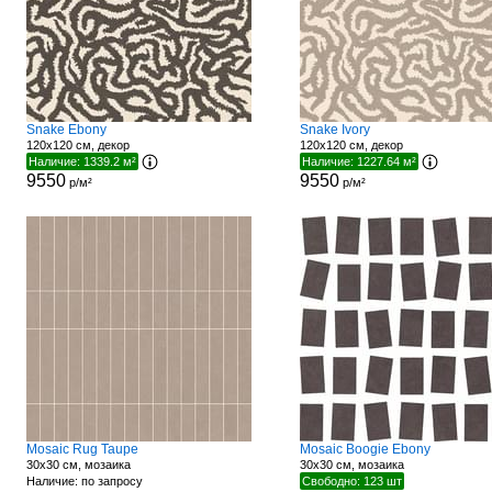
Snake Ebony
Snake Ivory
120x120 см, декор
120x120 см, декор
Наличие: 1339.2 м²
Наличие: 1227.64 м²
9550
9550
р/м²
р/м²
Mosaic Rug Taupe
Mosaic Boogie Ebony
30x30 см, мозаика
30x30 см, мозаика
Наличие: по запросу
Свободно: 123 шт