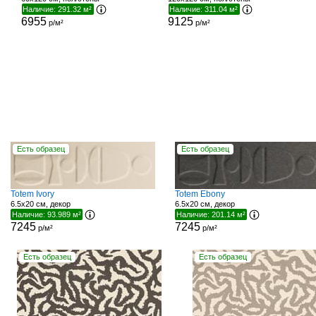
Наличие: 291.32 м²
Наличие: 311.04 м²
6955
9125
р/м²
р/м²
Есть образец
Есть образец
Totem Ivory
Totem Ebony
6.5x20 см, декор
6.5x20 см, декор
Наличие: 93.989 м²
Наличие: 201.14 м²
7245
7245
р/м²
р/м²
Есть образец
Есть образец