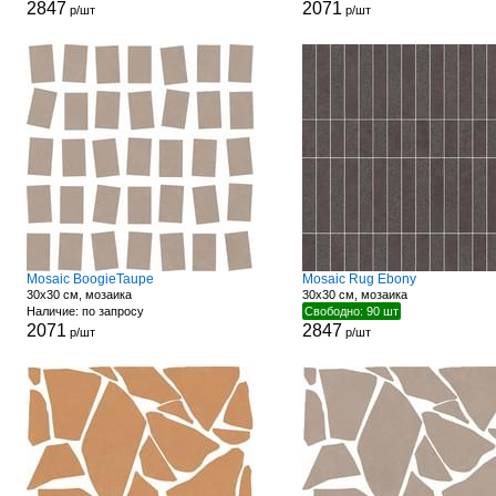
2847
2071
р/шт
р/шт
Mosaic BoogieTaupe
Mosaic Rug Ebony
30x30 см, мозаика
30x30 см, мозаика
Наличие: по запросу
Свободно: 90 шт
2071
2847
р/шт
р/шт