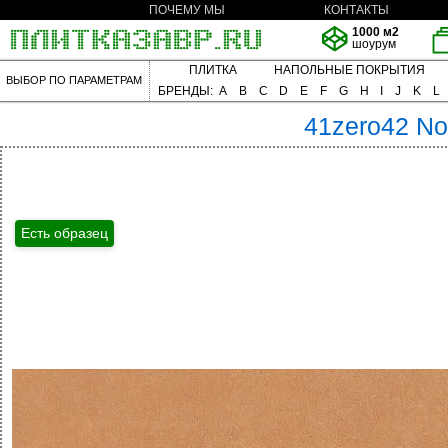
ПОЧЕМУ МЫ
КОНТАКТЫ
1000 м2
шоурум
ПЛИТКА
НАПОЛЬНЫЕ ПОКРЫТИЯ
ВЫБОР ПО ПАРАМЕТРАМ
БРЕНДЫ:
A
B
C
D
E
F
G
H
I
J
K
L
41zero42
No
Есть образец