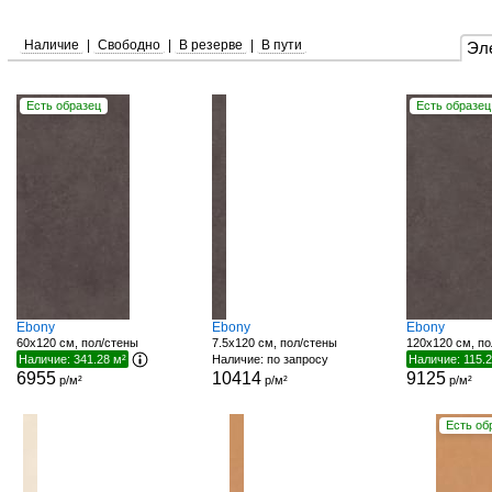
Наличие
|
Свободно
|
В резерве
|
В пути
Эл
Есть образец
Есть образец
Ebony
Ebony
Ebony
60x120 см, пол/стены
7.5x120 см, пол/стены
120x120 см, по
Наличие: 341.28 м²
Наличие: по запросу
Наличие: 115.2
6955
10414
9125
р/м²
р/м²
р/м²
Есть об