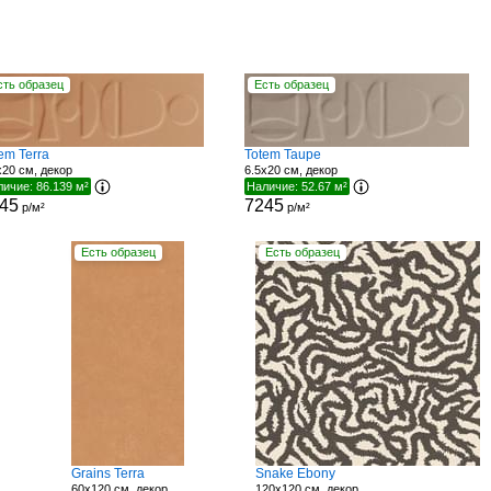
сть образец
Есть образец
em Terra
Totem Taupe
x20 см, декор
6.5x20 см, декор
ичие: 86.139 м²
Наличие: 52.67 м²
45
7245
р/м²
р/м²
Есть образец
Есть образец
Grains Terra
Snake Ebony
60x120 см, декор
120x120 см, декор