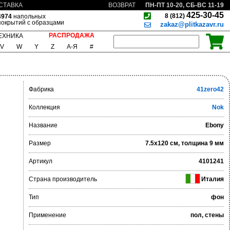
ПН-ПТ 10-20, СБ-ВС 11-19
СТАВКА
ВОЗВРАТ
425-30-45
8 (812)
4974
напольных
покрытий с образцами
zakaz@plitkazavr.ru
РАСПРОДАЖА
ЕХНИКА
V
W
Y
Z
А-Я
#
Фабрика
41zero42
Коллекция
Nok
Название
Ebony
Размер
7.5x120 см, толщина 9 мм
Артикул
4101241
Страна производитель
Италия
Тип
фон
Применение
пол, стены