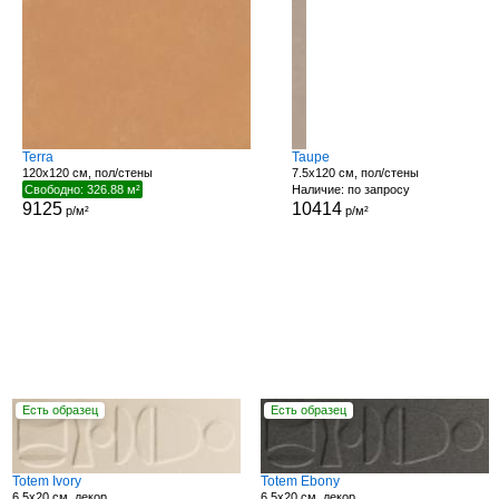
Terra
Taupe
120x120 см, пол/стены
7.5x120 см, пол/стены
Свободно: 326.88 м²
Наличие: по запросу
9125
10414
р/м²
р/м²
Есть образец
Есть образец
Totem Ivory
Totem Ebony
6.5x20 см, декор
6.5x20 см, декор