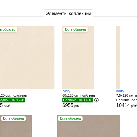
Элементы коллекции
ь образец
Есть образец
Ivory
Ivory
120 см, пол/стены
60x120 см, пол/стены
7.5x120 см, 
одно: 516.96 м²
Наличие: 1011.6 м²
Наличие: по 
25
6955
10414
р/м²
р/м²
р/м
Есть образец
Есть образец