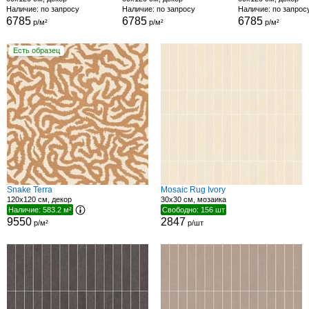
Наличие: по запросу
Наличие: по запросу
Наличие: по запрос
6785
6785
6785
р/м²
р/м²
р/м²
Есть образец
Snake Terra
Mosaic Rug Ivory
120x120 см, декор
30x30 см, мозаика
Наличие: 583.2 м²
Свободно: 156 шт
9550
2847
р/м²
р/шт