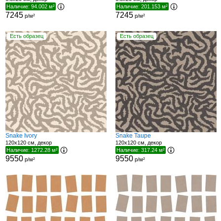
Наличие: 94.002 м²
Наличие: 201.153 м²
7245
7245
р/м²
р/м²
Есть образец
Есть образец
Snake Ivory
Snake Taupe
120x120 см, декор
120x120 см, декор
Наличие: 1272.28 м²
Наличие: 317.24 м²
9550
9550
р/м²
р/м²