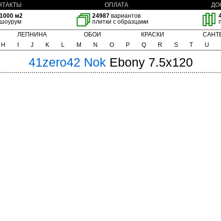
НТАКТЫ
ОПЛАТА
ДО
1000 м2
24987
вариантов
шоурум
плитки с образцами
ЛЕПНИНА
ОБОИ
КРАСКИ
САНТ
H
I
J
K
L
M
N
O
P
Q
R
S
T
U
41zero42
Nok
Ebony 7.5x120