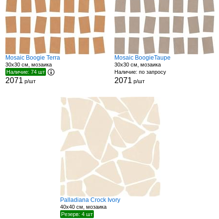
Mosaic Boogie Terra
Mosaic BoogieTaupe
30x30 см, мозаика
30x30 см, мозаика
Наличие: 74 шт
Наличие: по запросу
2071
2071
р/шт
р/шт
Palladiana Crock Ivory
40x40 см, мозаика
Резерв: 4 шт