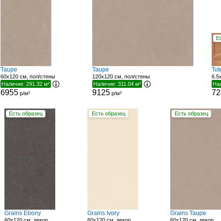
Е
Taupe
Taupe
Tot
60x120 см, пол/стены
120x120 см, пол/стены
6.5
Наличие: 291.32 м²
Наличие: 311.04 м²
Нал
6955
9125
72
р/м²
р/м²
Есть образец
Есть образец
Есть образец
Grains Ebony
Grains Ivory
Grains Taupe
60x120 см, декор
60x120 см, декор
60x120 см, декор