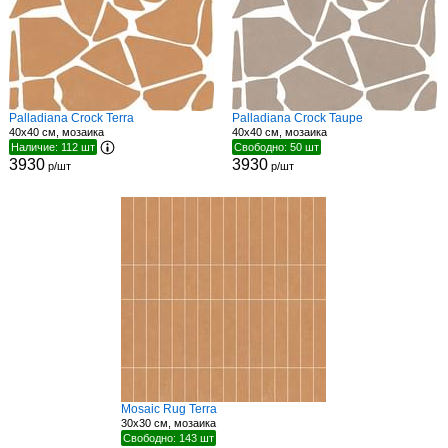
Palladiana Crock Terra
Palladiana Crock Taupe
40x40 см, мозаика
40x40 см, мозаика
Наличие: 112 шт
Свободно: 50 шт
3930
3930
р/шт
р/шт
Mosaic Rug Terra
30x30 см, мозаика
Свободно: 143 шт