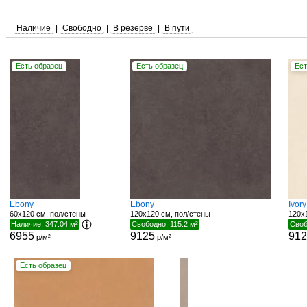
Наличие
|
Свободно
|
В резерве
|
В пути
Есть образец
Есть образец
Ест
Ebony
Ebony
Ivory
60x120 см, пол/стены
120x120 см, пол/стены
120x
Наличие: 347.04 м²
Свободно: 115.2 м²
Своб
6955
9125
91
р/м²
р/м²
Есть образец