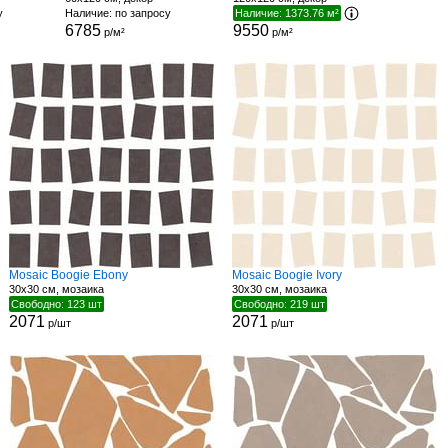
у
Наличие: по запросу
Наличие: 1373.76 м²
6785
9550
р/м²
р/м²
Mosaic Boogie Ebony
Mosaic Boogie Ivory
30x30 см, мозаика
30x30 см, мозаика
Свободно: 123 шт
Свободно: 219 шт
2071
2071
р/шт
р/шт