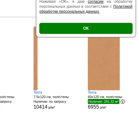
Нажимая «ОК», я даю
согласие
на обработку
персональных данных в соответствии с
Политикой
обработки персональных данных
.
|
|
Есть образец
Поверхность
Размер
ОК
Есть образец
Terra
Terra
пол/стены
7.5x120 см, пол/стены
60x120 см, пол/стены
запросу
Наличие: по запросу
Наличие: 291.32 м²
10414
6955
²
р/м²
р/м²