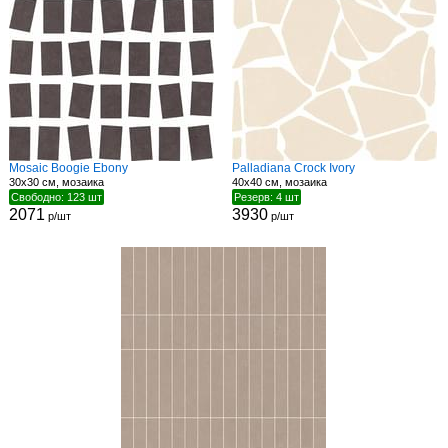
Mosaic Boogie Ebony
Palladiana Crock Ivory
30x30 см, мозаика
40x40 см, мозаика
Свободно: 123 шт
Резерв: 4 шт
2071
3930
р/шт
р/шт