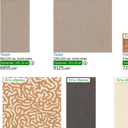
Е
Taupe
Taupe
Tot
60x120 см, пол/стены
120x120 см, пол/стены
6.5
Наличие: 291.32 м²
Наличие: 311.04 м²
Нал
6955
9125
72
р/м²
р/м²
Есть образец
Есть образец
Есть о