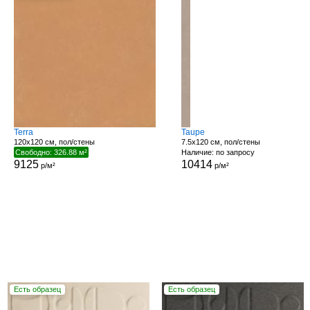
Terra
Taupe
120x120 см, пол/стены
7.5x120 см, пол/стены
Свободно: 326.88 м²
Наличие: по запросу
9125
10414
р/м²
р/м²
Есть образец
Есть образец