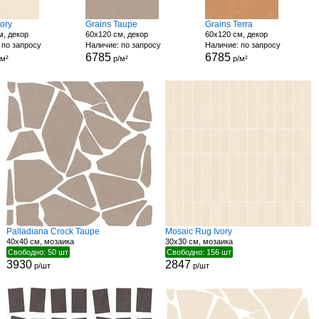
vory
Grains Taupe
Grains Terra
м, декор
60x120 см, декор
60x120 см, декор
 по запросу
Наличие: по запросу
Наличие: по запросу
6785
6785
м²
р/м²
р/м²
Palladiana Crock Taupe
Mosaic Rug Ivory
40x40 см, мозаика
30x30 см, мозаика
Свободно: 50 шт
Свободно: 156 шт
3930
2847
р/шт
р/шт