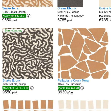
Snake Terra
Grains Ebony
Grains I
120x120 см, декор
60x120 см, декор
60x120 с
Наличие: 583.2 м²
Наличие: по запросу
Наличие:
9550
6785
6785
р/м²
р/м²
р/
Есть образец
Snake Ebony
Palladiana Crock Terra
120x120 см, декор
40x40 см, мозаика
Наличие: 1373.76 м²
Наличие: 112 шт
9550
3930
р/м²
р/шт