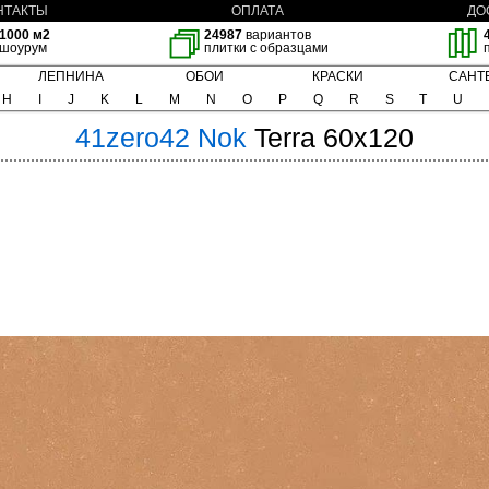
НТАКТЫ
ОПЛАТА
ДО
1000 м2
24987
вариантов
шоурум
плитки с образцами
ЛЕПНИНА
ОБОИ
КРАСКИ
САНТ
H
I
J
K
L
M
N
O
P
Q
R
S
T
U
41zero42
Nok
Terra 60x120