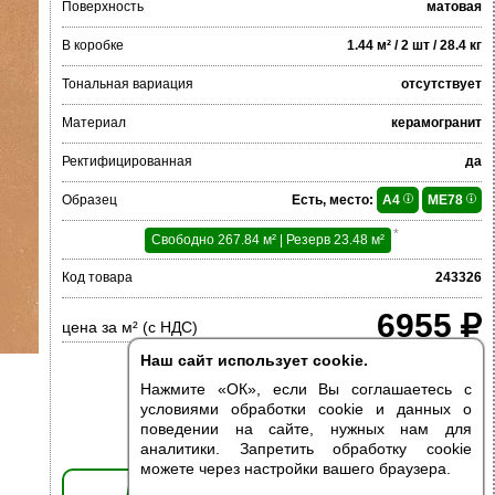
Поверхность
матовая
В коробке
1.44 м² / 2 шт / 28.4 кг
Тональная вариация
отсутствует
Материал
керамогранит
Ректифицированная
да
Образец
Есть, место:
A4
ME78
*
Свободно 267.84 м² | Резерв 23.48 м²
Код товара
243326
6955
цена за м² (с НДС)
Наш сайт использует cookie.
Нажмите «ОК», если Вы соглашаетесь с
условиями обработки cookie и данных о
поведении на сайте, нужных нам для
аналитики. Запретить обработку cookie
можете через настройки вашего браузера.
ДОБАВИТЬ В КОРЗИНУ