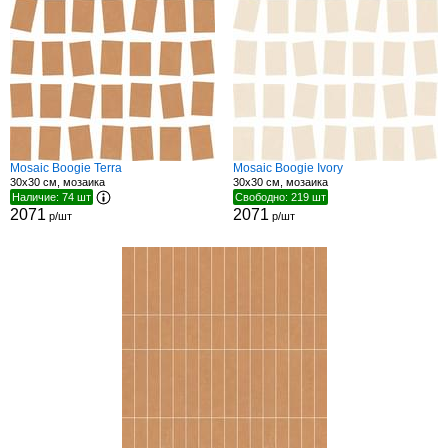
Mosaic Boogie Terra
Mosaic Boogie Ivory
30x30 см, мозаика
30x30 см, мозаика
Наличие: 74 шт
Свободно: 219 шт
2071
2071
р/шт
р/шт