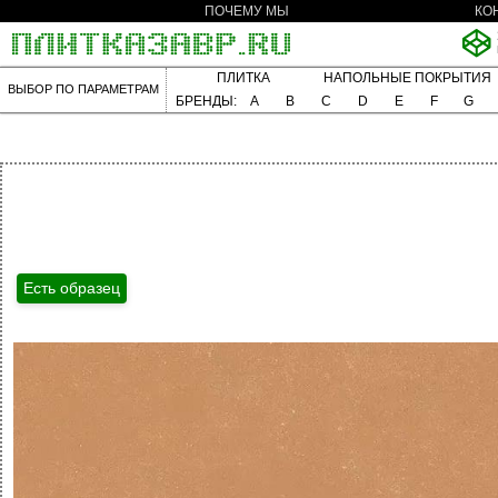
ПОЧЕМУ МЫ
КО
ПЛИТКА
НАПОЛЬНЫЕ ПОКРЫТИЯ
ВЫБОР ПО ПАРАМЕТРАМ
БРЕНДЫ:
A
B
C
D
E
F
G
Есть образец