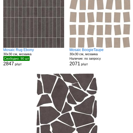
Mosaic Rug Ebony
Mosaic BoogieTaupe
30x30 см, мозаика
30x30 см, мозаика
Свободно: 90 шт
Наличие: по запросу
2847
2071
р/шт
р/шт