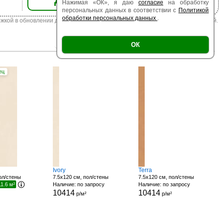
Нажимая «ОК», я даю
согласие
на обработку
персональных данных в соответствии с
Политикой
обработки персональных данных
.
жкой в обновлении данных. Цена из наличия может отличаться от указанной.
|
|
Есть образец
Поверхность
ОК
Размер
ец
Ivory
Terra
ол/стены
7.5x120 см, пол/стены
7.5x120 см, пол/стены
1.6 м²
Наличие: по запросу
Наличие: по запросу
10414
10414
р/м²
р/м²