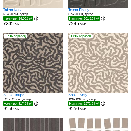
Totem Ivory
Totem Ebony
6.5x20 см, декор
6.5x20 см, декор
Наличие: 94.002 м²
Наличие: 201.153 м²
7245
7245
р/м²
р/м²
Есть образец
Есть образец
Snake Taupe
Snake Ivory
120x120 см, декор
120x120 см, декор
Наличие: 317.24 м²
Наличие: 1272.28 м²
9550
9550
р/м²
р/м²