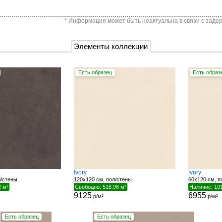
* Информация может быть неактуальна в связи с задер
Элементы коллекции
Есть образец
Есть образ
Ivory
Ivory
л/стены
120x120 см, пол/стены
60x120 см, п
2 м²
Свободно: 516.96 м²
Наличие: 101
9125
6955
р/м²
р/м²
Есть образец
Есть образец