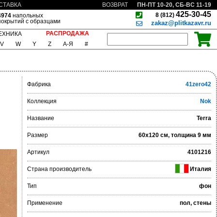
ПН-ПТ 10-20, СБ-ВС 11-19
СТАВКА
ВОЗВРАТ
425-30-45
8 (812)
4974
напольных
покрытий с образцами
zakaz@plitkazavr.ru
РАСПРОДАЖА
ЕХНИКА
V
W
Y
Z
А-Я
#
Фабрика
41zero42
Коллекция
Nok
Название
Terra
Размер
60x120 см, толщина 9 мм
Артикул
4101216
Страна производитель
Италия
Тип
фон
Применение
пол, стены