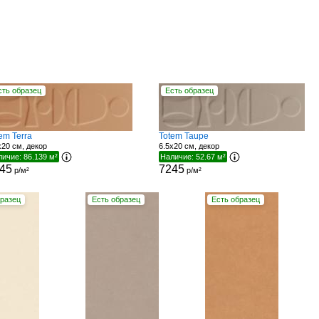
сть образец
Есть образец
em Terra
Totem Taupe
x20 см, декор
6.5x20 см, декор
ичие: 86.139 м²
Наличие: 52.67 м²
45
7245
р/м²
р/м²
бразец
Есть образец
Есть образец