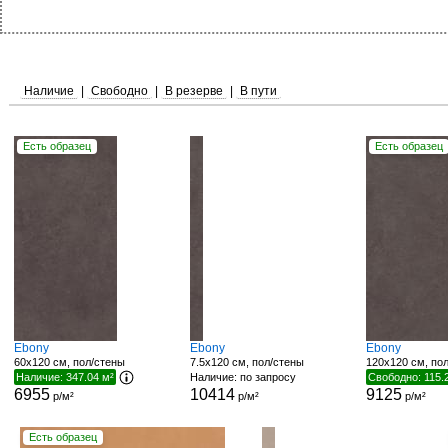
Наличие
|
Свободно
|
В резерве
|
В пути
Есть образец
Есть образец
Ebony
Ebony
Ebony
60x120 см, пол/стены
7.5x120 см, пол/стены
120x120 см, по
Наличие: 347.04 м²
Наличие: по запросу
Свободно: 115.
6955
10414
9125
р/м²
р/м²
р/м²
Есть образец