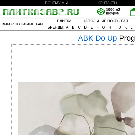
ПОЧЕМУ МЫ
КОНТАКТЫ
1000 м2
шоурум
ПЛИТКА
НАПОЛЬНЫЕ ПОКРЫТИЯ
ВЫБОР ПО ПАРАМЕТРАМ
БРЕНДЫ:
A
B
C
D
E
F
G
H
I
J
K
L
ABK
Do Up
Prog