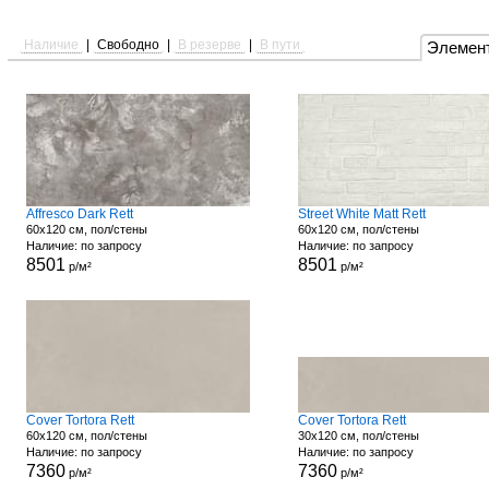
Наличие
|
Свободно
|
В резерве
|
В пути
Элемен
Affresco Dark Rett
Street White Matt Rett
60x120 см, пол/стены
60x120 см, пол/стены
Наличие: по запросу
Наличие: по запросу
8501
8501
р/м²
р/м²
Cover Tortora Rett
Cover Tortora Rett
60x120 см, пол/стены
30x120 см, пол/стены
Наличие: по запросу
Наличие: по запросу
7360
7360
р/м²
р/м²