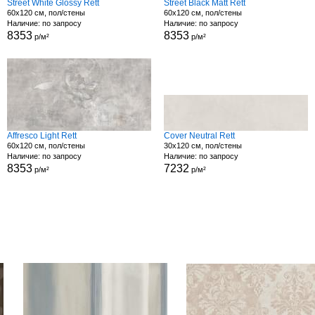
Street White Glossy Rett
Street Black Matt Rett
60x120 см, пол/стены
60x120 см, пол/стены
Наличие: по запросу
Наличие: по запросу
8353
8353
р/м²
р/м²
Affresco Light Rett
Cover Neutral Rett
60x120 см, пол/стены
30x120 см, пол/стены
Наличие: по запросу
Наличие: по запросу
8353
7232
р/м²
р/м²