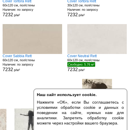
Cover Tortora Rett
Cover Tortora Rett
60x120 см, пол/стены
30x120 см, пол/стены
Наличие: по запросу
Наличие: по запросу
7232
7232
р/м²
р/м²
Cover Sabbia Rett
Cover Neutral Rett
60x120 см, пол/стены
60x120 см, пол/стены
Наличие: по запросу
Свободно: 5.76 м²
7232
7232
р/м²
р/м²
Наш сайт использует cookie.
Нажмите «ОК», если Вы соглашаетесь с
условиями обработки cookie и данных о
поведении на сайте, нужных нам для
аналитики. Запретить обработку cookie
можете через настройки вашего браузера.