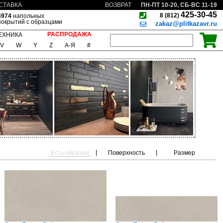
ПН-ПТ 10-20, СБ-ВС 11-19
СТАВКА
ВОЗВРАТ
425-30-45
8 (812)
4974
напольных
покрытий с образцами
zakaz@plitkazavr.ru
РАСПРОДАЖА
ЕХНИКА
V
W
Y
Z
А-Я
#
|
|
Есть образец
Поверхность
Размер