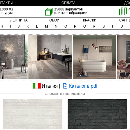
НТАКТЫ
ОПЛАТА
ДО
1000 м2
25008
вариантов
шоурум
плитки с образцами
ЛЕПНИНА
ОБОИ
КРАСКИ
САНТ
H
I
J
K
L
M
N
O
P
Q
R
S
T
U
Италия |
Каталог в pdf
элементы коллекции