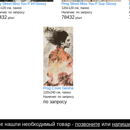
g Street Miss You P Inf Glossy
Prog Street Miss You P Sup Glossy
x120 см, панно
120x120 см, панно
ичие: по запросу
Наличие: по запросу
432
78432
р/шт
р/шт
Prog Cover Geisha
120x240 см, панно
Наличие: по запросу
по запросу
не нашли необходимый товар -
позвоните
или
напиши