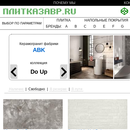
ПОЧЕМУ МЫ
КО
ПЛИТКА
НАПОЛЬНЫЕ ПОКРЫТИЯ
ВЫБОР ПО ПАРАМЕТРАМ
БРЕНДЫ:
A
B
C
D
E
F
G
Керамогранит фабрики
ABK
коллекция
Do Up
Наличие
|
Свободно
|
В резерве
|
В пути