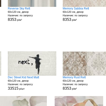
Reverse Sky Rett
Memory Sabbia Rett
60x120 см, декор
60x120 см, декор
Наличие: по запросу
Наличие: по запросу
8353
8353
р/м²
р/м²
Dec Street Kid Next Matt
Memory Rust Rett
60x120 см, декор
60x120 см, декор
Наличие: по запросу
Наличие: по запросу
33515
8353
р/шт
р/м²