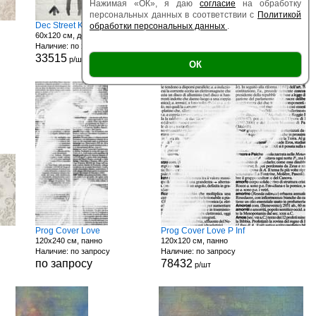
Нажимая «ОК», я даю
согласие
на обработку
персональных данных в соответствии с
Политикой
Dec Street Kid Why Matt
Dec Cover Geisha
обработки персональных данных
.
60x120 см, декор
60x120 см, декор
Наличие: по запросу
Наличие: по запросу
33515
33515
р/шт
р/шт
ОК
Prog Cover Love
Prog Cover Love P Inf
120x240 см, панно
120x120 см, панно
Наличие: по запросу
Наличие: по запросу
по запросу
78432
р/шт