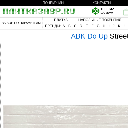
ПОЧЕМУ МЫ
КОНТАКТЫ
1000 м2
шоурум
ПЛИТКА
НАПОЛЬНЫЕ ПОКРЫТИЯ
ВЫБОР ПО ПАРАМЕТРАМ
БРЕНДЫ:
A
B
C
D
E
F
G
H
I
J
K
L
ABK
Do Up
Stree