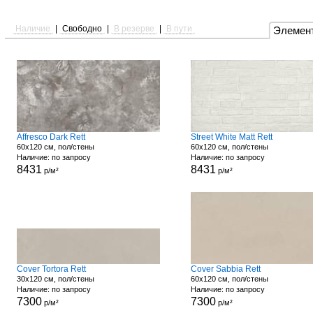
Наличие
|
Свободно
|
В резерве
|
В пути
Элемен
Affresco Dark Rett
Street White Matt Rett
60x120 см, пол/стены
60x120 см, пол/стены
Наличие: по запросу
Наличие: по запросу
8431
8431
р/м²
р/м²
Cover Tortora Rett
Cover Sabbia Rett
30x120 см, пол/стены
60x120 см, пол/стены
Наличие: по запросу
Наличие: по запросу
7300
7300
р/м²
р/м²