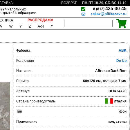
ПН-ПТ 10-20, СБ-ВС 11-19
СТАВКА
ВОЗВРАТ
425-30-45
8 (812)
4974
напольных
покрытий с образцами
zakaz@plitkazavr.ru
РАСПРОДАЖА
ЕХНИКА
V
W
Y
Z
А-Я
#
Фабрика
ABK
Коллекция
Do Up
Название
Affresco Dark Rett
Размер
60x120 см, толщина 7 мм
Артикул
DOR34720
Страна производитель
Италия
Тип
фон
Применение
пол, стены