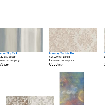
erse Sky Rett
Memory Sabbia Rett
20 см, декор
60x120 см, декор
чие: по запросу
Наличие: по запросу
53
8353
р/м²
р/м²