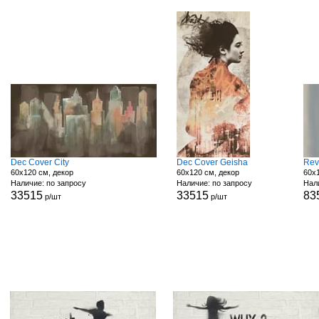
Dec Cover City
Dec Cover Geisha
Rev
60x120 см, декор
60x120 см, декор
60x1
Наличие: по запросу
Наличие: по запросу
Нали
33515
33515
83
р/шт
р/шт