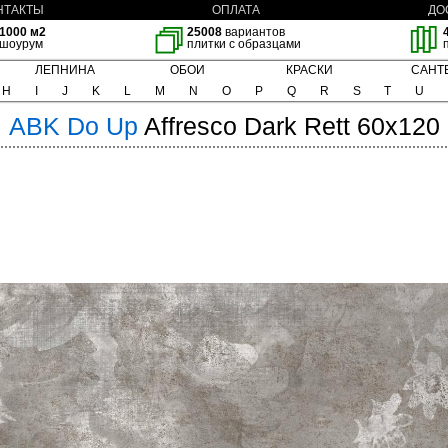
НТАКТЫ
ОПЛАТА
ДО
1000 м2
25008
вариантов
шоурум
плитки с образцами
ЛЕПНИНА
ОБОИ
КРАСКИ
САНТ
H
I
J
K
L
M
N
O
P
Q
R
S
T
U
ABK
Do Up
Affresco Dark Rett 60x120