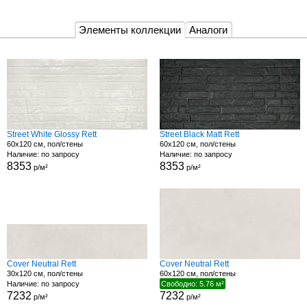
Элементы коллекции
Аналоги
Street White Glossy Rett
Street Black Matt Rett
60x120 см, пол/стены
60x120 см, пол/стены
Наличие: по запросу
Наличие: по запросу
8353
8353
р/м²
р/м²
Cover Neutral Rett
Cover Neutral Rett
30x120 см, пол/стены
60x120 см, пол/стены
Наличие: по запросу
Свободно: 5.76 м²
7232
7232
р/м²
р/м²