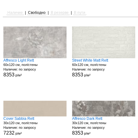
Наличие
|
Свободно
|
В резерве
|
В пути
Affresco Light Rett
Street White Matt Rett
60x120 см, пол/стены
60x120 см, пол/стены
Наличие: по запросу
Наличие: по запросу
8353
8353
р/м²
р/м²
Cover Sabbia Rett
Affresco Dark Rett
30x120 см, пол/стены
30x120 см, пол/стены
Наличие: по запросу
Наличие: по запросу
7232
8353
р/м²
р/м²