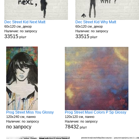
Dec Street Kid Next Matt
Dec Street Kid Why Matt
60x120 см, декор
60x120 см, декор
Наличие: по запросу
Наличие: по запросу
33515
33515
р/шт
р/шт
Prog Street Miss You Glossy
Prog Street Maxi Colors P Sp Glossy
120x240 см, панно
120x120 см, панно
Наличие: по запросу
Наличие: по запросу
по запросу
78432
р/шт