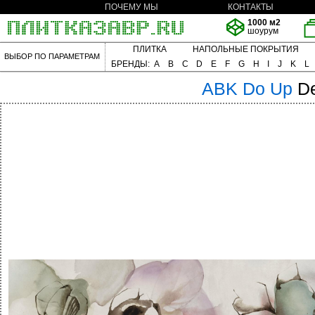
ПОЧЕМУ МЫ
КОНТАКТЫ
1000 м2
шоурум
ПЛИТКА
НАПОЛЬНЫЕ ПОКРЫТИЯ
ВЫБОР ПО ПАРАМЕТРАМ
БРЕНДЫ:
A
B
C
D
E
F
G
H
I
J
K
L
ABK
Do Up
D