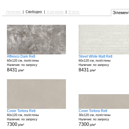
Наличие
|
Свободно
|
В резерве
|
В пути
Элемен
Affresco Dark Rett
Street White Matt Rett
60x120 см, пол/стены
60x120 см, пол/стены
Наличие: по запросу
Наличие: по запросу
8431
8431
р/м²
р/м²
Cover Tortora Rett
Cover Tortora Rett
60x120 см, пол/стены
30x120 см, пол/стены
Наличие: по запросу
Наличие: по запросу
7300
7300
р/м²
р/м²