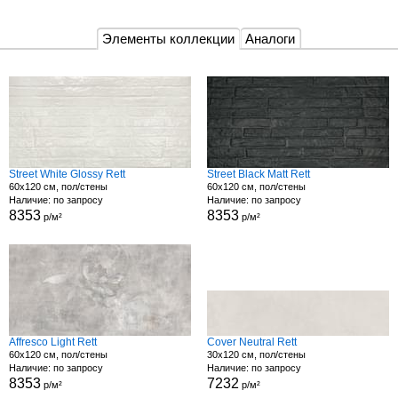
Элементы коллекции
Аналоги
Street White Glossy Rett
Street Black Matt Rett
60x120 см, пол/стены
60x120 см, пол/стены
Наличие: по запросу
Наличие: по запросу
8353
8353
р/м²
р/м²
Affresco Light Rett
Cover Neutral Rett
60x120 см, пол/стены
30x120 см, пол/стены
Наличие: по запросу
Наличие: по запросу
8353
7232
р/м²
р/м²