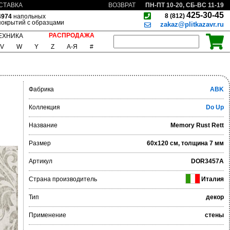
ПН-ПТ 10-20, СБ-ВС 11-19
СТАВКА
ВОЗВРАТ
425-30-45
8 (812)
4974
напольных
покрытий с образцами
zakaz@plitkazavr.ru
РАСПРОДАЖА
ЕХНИКА
V
W
Y
Z
А-Я
#
Фабрика
ABK
Коллекция
Do Up
Название
Memory Rust Rett
Размер
60x120 см, толщина 7 мм
Артикул
DOR3457A
Страна производитель
Италия
Тип
декор
Применение
стены