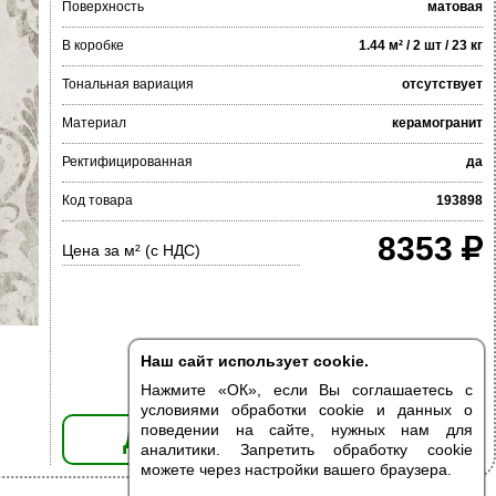
Поверхность
матовая
В коробке
1.44 м² / 2 шт / 23 кг
Тональная вариация
отсутствует
Материал
керамогранит
Ректифицированная
да
Код товара
193898
8353
Цена за м² (с НДС)
Наш сайт использует cookie.
Нажмите «ОК», если Вы соглашаетесь с
условиями обработки cookie и данных о
поведении на сайте, нужных нам для
ДОБАВИТЬ В КОРЗИНУ
аналитики. Запретить обработку cookie
можете через настройки вашего браузера.