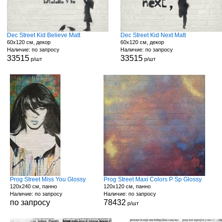
Dec Street Kid Believe Matt
Dec Street Kid Next Matt
60x120 см, декор
60x120 см, декор
Наличие: по запросу
Наличие: по запросу
33515
33515
р/шт
р/шт
Prog Street Miss You Glossy
Prog Street Maxi Colors P Sp Glossy
120x240 см, панно
120x120 см, панно
Наличие: по запросу
Наличие: по запросу
по запросу
78432
р/шт