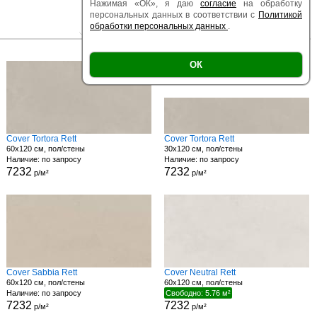
Нажимая «ОК», я даю
согласие
на обработку
персональных данных в соответствии с
Политикой
обработки персональных данных
.
|
|
Есть образец
Поверхность
Размер
ОК
Cover Tortora Rett
Cover Tortora Rett
60x120 см, пол/стены
30x120 см, пол/стены
Наличие: по запросу
Наличие: по запросу
7232
7232
р/м²
р/м²
Cover Sabbia Rett
Cover Neutral Rett
60x120 см, пол/стены
60x120 см, пол/стены
Наличие: по запросу
Свободно: 5.76 м²
7232
7232
р/м²
р/м²