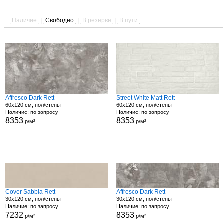
Наличие
|
Свободно
|
В резерве
|
В пути
Affresco Dark Rett
Street White Matt Rett
60x120 см, пол/стены
60x120 см, пол/стены
Наличие: по запросу
Наличие: по запросу
8353
8353
р/м²
р/м²
Cover Sabbia Rett
Affresco Dark Rett
30x120 см, пол/стены
30x120 см, пол/стены
Наличие: по запросу
Наличие: по запросу
7232
8353
р/м²
р/м²