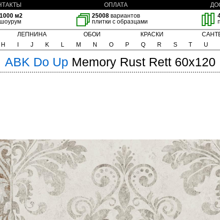
НТАКТЫ
ОПЛАТА
ДО
1000 м2
25008
вариантов
шоурум
плитки с образцами
ЛЕПНИНА
ОБОИ
КРАСКИ
САНТ
H
I
J
K
L
M
N
O
P
Q
R
S
T
U
ABK
Do Up
Memory Rust Rett 60x120