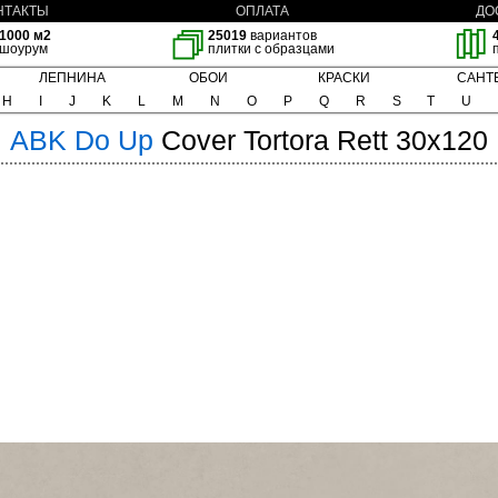
НТАКТЫ
ОПЛАТА
ДО
1000 м2
25019
вариантов
шоурум
плитки с образцами
ЛЕПНИНА
ОБОИ
КРАСКИ
САНТ
H
I
J
K
L
M
N
O
P
Q
R
S
T
U
ABK
Do Up
Cover Tortora Rett 30x120