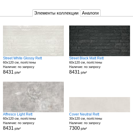
Элементы коллекции
Аналоги
Street White Glossy Rett
Street Black Matt Rett
60x120 см, пол/стены
60x120 см, пол/стены
Наличие: по запросу
Наличие: по запросу
8431
8431
р/м²
р/м²
Affresco Light Rett
Cover Neutral Rett
60x120 см, пол/стены
30x120 см, пол/стены
Наличие: по запросу
Наличие: по запросу
8431
7300
р/м²
р/м²