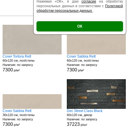
Нажимая «ОК», я даю
согласие
на обработку
персональных данных в соответствии с
Политикой
обработки персональных данных
.
|
|
Есть образец
Поверхность
Размер
ОК
Cover Tortora Rett
Cover Sabbia Rett
60x120 см, пол/стены
60x120 см, пол/стены
Наличие: по запросу
Наличие: по запросу
7300
7300
р/м²
р/м²
Cover Sabbia Rett
Dec Street Class Black
30x120 см, пол/стены
60x120 см, декор
Наличие: по запросу
Наличие: по запросу
7300
37223
р/м²
р/шт