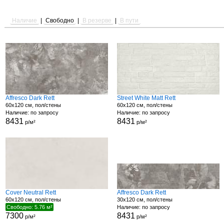
Наличие
|
Свободно
|
В резерве
|
В пути
Affresco Dark Rett
Street White Matt Rett
60x120 см, пол/стены
60x120 см, пол/стены
Наличие: по запросу
Наличие: по запросу
8431
8431
р/м²
р/м²
Cover Neutral Rett
Affresco Dark Rett
60x120 см, пол/стены
30x120 см, пол/стены
Свободно: 5.76 м²
Наличие: по запросу
7300
8431
р/м²
р/м²