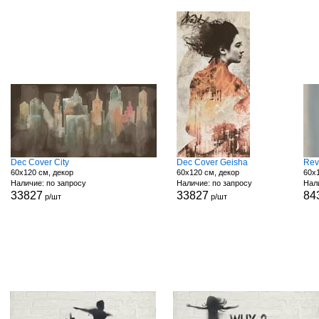
Dec Cover City
Dec Cover Geisha
Rev
60x120 см, декор
60x120 см, декор
60x1
Наличие: по запросу
Наличие: по запросу
Нали
33827
33827
84
р/шт
р/шт