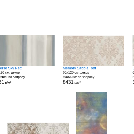
erse Sky Rett
Memory Sabbia Rett
20 см, декор
60x120 см, декор
чие: по запросу
Наличие: по запросу
31
8431
р/м²
р/м²