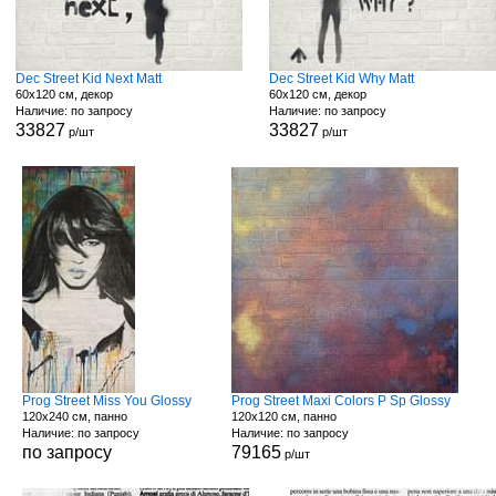
Dec Street Kid Next Matt
Dec Street Kid Why Matt
60x120 см, декор
60x120 см, декор
Наличие: по запросу
Наличие: по запросу
33827
33827
р/шт
р/шт
Prog Street Miss You Glossy
Prog Street Maxi Colors P Sp Glossy
120x240 см, панно
120x120 см, панно
Наличие: по запросу
Наличие: по запросу
по запросу
79165
р/шт