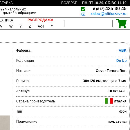
ПН-ПТ 10-20, СБ-ВС 11-19
СТАВКА
ВОЗВРАТ
425-30-45
8 (812)
4974
напольных
покрытий с образцами
zakaz@plitkazavr.ru
РАСПРОДАЖА
ЕХНИКА
V
W
Y
Z
А-Я
#
Фабрика
ABK
Коллекция
Do Up
Название
Cover Tortora Rett
Размер
30x120 см, толщина 7 мм
Артикул
DOR57420
Страна производитель
Италия
Тип
фон
Применение
пол, стены