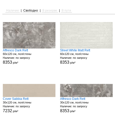
Наличие
|
Свободно
|
В резерве
|
В пути
Affresco Dark Rett
Street White Matt Rett
60x120 см, пол/стены
60x120 см, пол/стены
Наличие: по запросу
Наличие: по запросу
8353
8353
р/м²
р/м²
Cover Sabbia Rett
Affresco Dark Rett
30x120 см, пол/стены
30x120 см, пол/стены
Наличие: по запросу
Наличие: по запросу
7232
8353
р/м²
р/м²