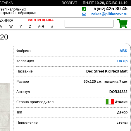
ПН-ПТ 10-20, СБ-ВС 11-19
СТАВКА
ВОЗВРАТ
425-30-45
8 (812)
4974
напольных
покрытий с образцами
zakaz@plitkazavr.ru
РАСПРОДАЖА
ЕХНИКА
V
W
Y
Z
А-Я
#
120
Фабрика
ABK
Коллекция
Do Up
Название
Dec Street Kid Next Matt
Размер
60x120 см, толщина 7 мм
Артикул
DOR34222
Страна производитель
Италия
Тип
декор
Применение
стены