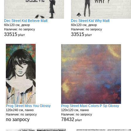
Dec Street Kid Believe Matt
Dec Street Kid Why Matt
60x120 см, декор
60x120 см, декор
Наличие: по запросу
Наличие: по запросу
33515
33515
р/шт
р/шт
Prog Street Miss You Glossy
Prog Street Maxi Colors P Sp Glossy
120x240 см, панно
120x120 см, панно
Наличие: по запросу
Наличие: по запросу
по запросу
78432
р/шт