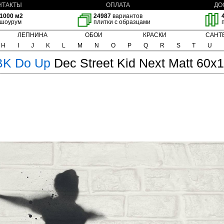
НТАКТЫ
ОПЛАТА
ДО
1000 м2
24987
вариантов
шоурум
плитки с образцами
ЛЕПНИНА
ОБОИ
КРАСКИ
САНТ
H
I
J
K
L
M
N
O
P
Q
R
S
T
U
BK
Do Up
Dec Street Kid Next Matt 60x