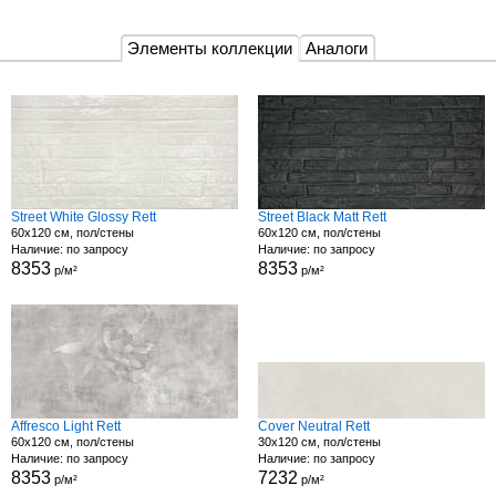
Элементы коллекции
Аналоги
Street White Glossy Rett
Street Black Matt Rett
60x120 см, пол/стены
60x120 см, пол/стены
Наличие: по запросу
Наличие: по запросу
8353
8353
р/м²
р/м²
Affresco Light Rett
Cover Neutral Rett
60x120 см, пол/стены
30x120 см, пол/стены
Наличие: по запросу
Наличие: по запросу
8353
7232
р/м²
р/м²