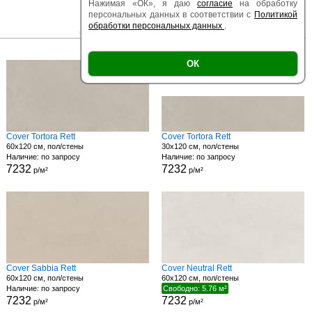
Нажимая «ОК», я даю
согласие
на обработку
персональных данных в соответствии с
Политикой
обработки персональных данных
.
|
|
Есть образец
Поверхность
Размер
ОК
Cover Tortora Rett
Cover Tortora Rett
60x120 см, пол/стены
30x120 см, пол/стены
Наличие: по запросу
Наличие: по запросу
7232
7232
р/м²
р/м²
Cover Sabbia Rett
Cover Neutral Rett
60x120 см, пол/стены
60x120 см, пол/стены
Наличие: по запросу
Свободно: 5.76 м²
7232
7232
р/м²
р/м²