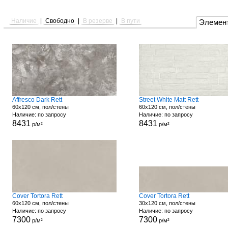
Наличие
|
Свободно
|
В резерве
|
В пути
Элемен
Affresco Dark Rett
Street White Matt Rett
60x120 см, пол/стены
60x120 см, пол/стены
Наличие: по запросу
Наличие: по запросу
8431
8431
р/м²
р/м²
Cover Tortora Rett
Cover Tortora Rett
60x120 см, пол/стены
30x120 см, пол/стены
Наличие: по запросу
Наличие: по запросу
7300
7300
р/м²
р/м²