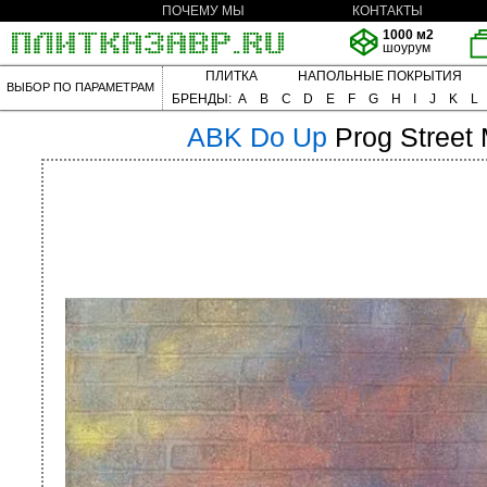
ПОЧЕМУ МЫ
КОНТАКТЫ
1000 м2
шоурум
ПЛИТКА
НАПОЛЬНЫЕ ПОКРЫТИЯ
ВЫБОР ПО ПАРАМЕТРАМ
БРЕНДЫ:
A
B
C
D
E
F
G
H
I
J
K
L
ABK
Do Up
Prog Street