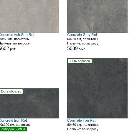
Concrete Ash Grip Ret
Concrete Grey Ret
60x60 см, пол/стены
60x60 см, пол/стены
Наличие: по запросу
Наличие: по запросу
5602
5039
р/м²
р/м²
Есть образец
Есть образец
Concrete Iron Ret
Concrete Iron Ret
60x120 см, пол/стены
60x60 см, пол/стены
Свободно: 2.88 м²
Наличие: по запросу