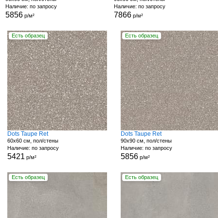
Наличие: по запросу
Наличие: по запросу
5856
7866
р/м²
р/м²
Есть образец
Есть образец
Dots Taupe Ret
Dots Taupe Ret
60x60 см, пол/стены
90x90 см, пол/стены
Наличие: по запросу
Наличие: по запросу
5421
5856
р/м²
р/м²
Есть образец
Есть образец