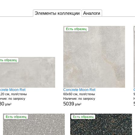
Элементы коллекции
Аналоги
Есть образец
ть образец
crete Moon Ret
Concrete Moon Ret
20 см, пол/стены
60x60 см, пол/стены
чие: по запросу
Наличие: по запросу
80
5039
р/м²
р/м²
Есть образец
Есть образец