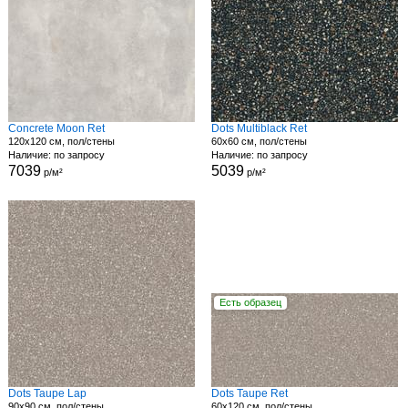
Concrete Moon Ret
Dots Multiblack Ret
120x120 см, пол/стены
60x60 см, пол/стены
Наличие: по запросу
Наличие: по запросу
7039
5039
р/м²
р/м²
Есть образец
Dots Taupe Lap
Dots Taupe Ret
90x90 см, пол/стены
60x120 см, пол/стены