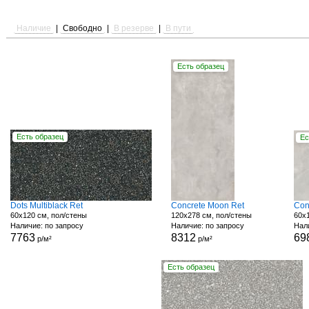
Наличие
|
Свободно
|
В резерве
|
В пути
Есть образец
Есть образец
Ес
Dots Multiblack Ret
Concrete Moon Ret
Con
60x120 см, пол/стены
120x278 см, пол/стены
60x1
Наличие: по запросу
Наличие: по запросу
Нали
7763
8312
69
р/м²
р/м²
Есть образец