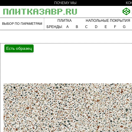
ПОЧЕМУ МЫ
КО
ПЛИТКА
НАПОЛЬНЫЕ ПОКРЫТИЯ
ВЫБОР ПО ПАРАМЕТРАМ
БРЕНДЫ:
A
B
C
D
E
F
G
Есть образец