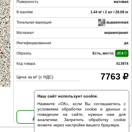
Поверхность
матовая
В коробке
1.44 м² / 2 шт / 28.08 кг
Тональная вариация
выраженная
Материал
керамогранит
Ректифицированная
да
Образец
Есть, место:
JC4
Код товара
413974
7763
Цена за м² (с НДС)
Наш сайт использует cookie.
Нажмите «ОК», если Вы соглашаетесь с
условиями обработки cookie и данных о
поведении на сайте, нужных нам для
ДОБАВИТЬ В КОРЗИНУ
аналитики. Запретить обработку cookie
можете через настройки вашего браузера.