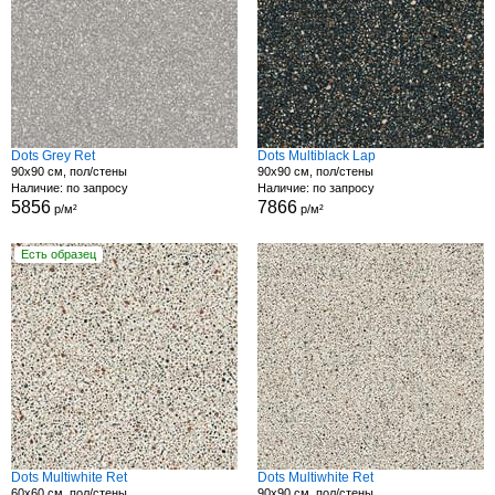
Dots Grey Ret
Dots Multiblack Lap
90x90 см, пол/стены
90x90 см, пол/стены
Наличие: по запросу
Наличие: по запросу
5856
7866
р/м²
р/м²
Есть образец
Dots Multiwhite Ret
Dots Multiwhite Ret
60x60 см, пол/стены
90x90 см, пол/стены