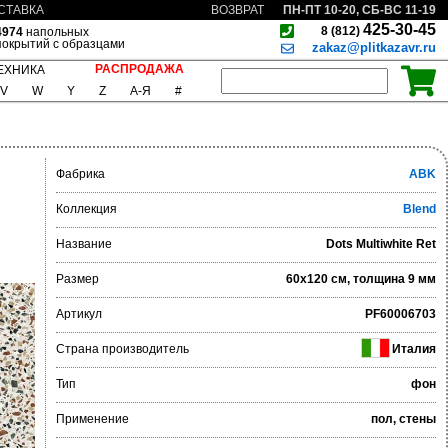
ПН-ПТ 10-20, СБ-ВС 11-19
СТАВКА
ВОЗВРАТ
425-30-45
8 (812)
4974
напольных
покрытий с образцами
zakaz@plitkazavr.ru
РАСПРОДАЖА
ЕХНИКА
V
W
Y
Z
А-Я
#
Фабрика
ABK
Коллекция
Blend
Название
Dots Multiwhite Ret
Размер
60x120 см, толщина 9 мм
Артикул
PF60006703
Страна производитель
Италия
Тип
фон
Применение
пол, стены