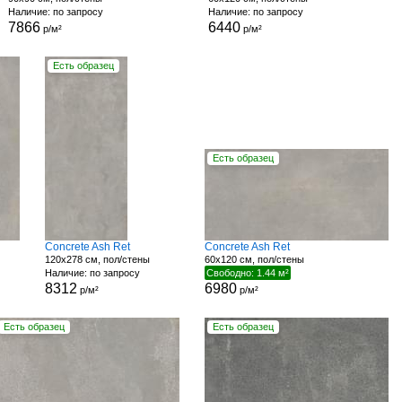
Наличие: по запросу
Наличие: по запросу
7866
6440
р/м²
р/м²
Есть образец
Есть образец
Concrete Ash Ret
Concrete Ash Ret
120x278 см, пол/стены
60x120 см, пол/стены
Наличие: по запросу
Свободно: 1.44 м²
8312
6980
р/м²
р/м²
Есть образец
Есть образец