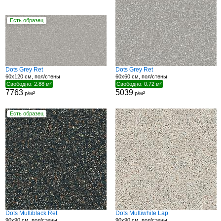
Есть образец
Dots Grey Ret
Dots Grey Ret
60x120 см, пол/стены
60x60 см, пол/стены
Свободно: 2.88 м²
Свободно: 0.72 м²
7763
5039
р/м²
р/м²
Есть образец
Dots Multiblack Ret
Dots Multiwhite Lap
90x90 см, пол/стены
90x90 см, пол/стены