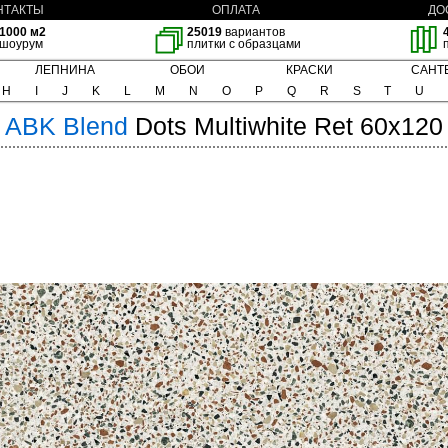
НТАКТЫ
ОПЛАТА
ДО
1000 м2
25019
вариантов
шоурум
плитки с образцами
ЛЕПНИНА
ОБОИ
КРАСКИ
САНТ
H
I
J
K
L
M
N
O
P
Q
R
S
T
U
ABK
Blend
Dots Multiwhite Ret 60x120