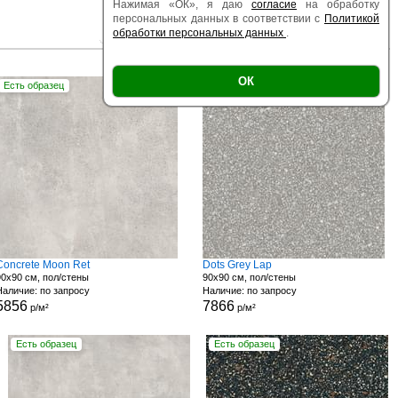
Нажимая «ОК», я даю
согласие
на обработку
персональных данных в соответствии с
Политикой
обработки персональных данных
.
|
|
Есть образец
Поверхность
Размер
ОК
Есть образец
Concrete Moon Ret
Dots Grey Lap
90x90 см, пол/стены
90x90 см, пол/стены
Наличие: по запросу
Наличие: по запросу
5856
7866
р/м²
р/м²
Есть образец
Есть образец