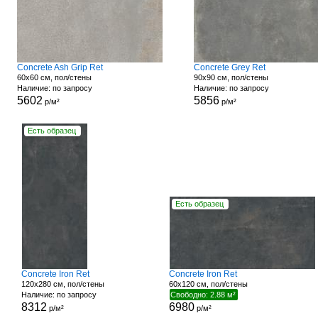
Concrete Ash Grip Ret
Concrete Grey Ret
60x60 см, пол/стены
90x90 см, пол/стены
Наличие: по запросу
Наличие: по запросу
5602
5856
р/м²
р/м²
Есть образец
Есть образец
Concrete Iron Ret
Concrete Iron Ret
120x280 см, пол/стены
60x120 см, пол/стены
Наличие: по запросу
Свободно: 2.88 м²
8312
6980
р/м²
р/м²