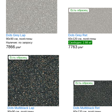
Есть образец
Dots Grey Lap
Dots Grey Ret
90x90 см, пол/стены
60x120 см, пол/стены
Наличие: по запросу
Свободно: 2.88 м²
7866
7763
р/м²
р/м²
Есть образец
Есть образец
Dots Multiblack Lap
Dots Multiblack Ret
90x90 см, пол/стены
60x120 см, пол/стены