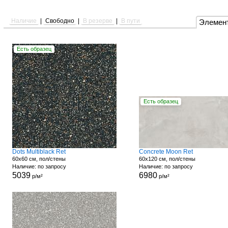
Наличие
|
Свободно
|
В резерве
|
В пути
Элемен
Есть образец
Есть образец
Dots Multiblack Ret
Concrete Moon Ret
60x60 см, пол/стены
60x120 см, пол/стены
Наличие: по запросу
Наличие: по запросу
5039
6980
р/м²
р/м²