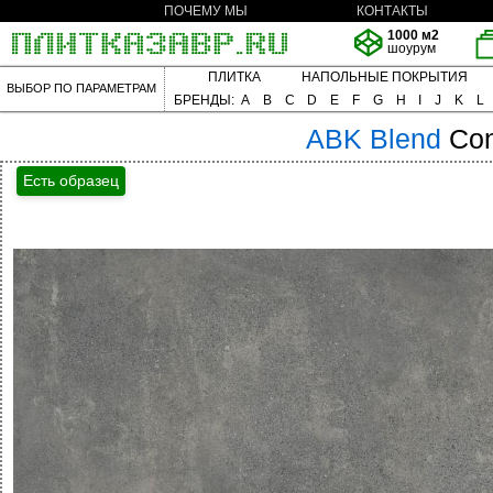
ПОЧЕМУ МЫ
КОНТАКТЫ
1000 м2
шоурум
ПЛИТКА
НАПОЛЬНЫЕ ПОКРЫТИЯ
ВЫБОР ПО ПАРАМЕТРАМ
БРЕНДЫ:
A
B
C
D
E
F
G
H
I
J
K
L
ABK
Blend
Con
Есть образец