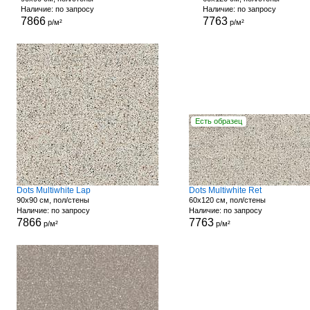
Наличие: по запросу
Наличие: по запросу
7866
7763
р/м²
р/м²
Есть образец
Dots Multiwhite Lap
Dots Multiwhite Ret
90x90 см, пол/стены
60x120 см, пол/стены
Наличие: по запросу
Наличие: по запросу
7866
7763
р/м²
р/м²