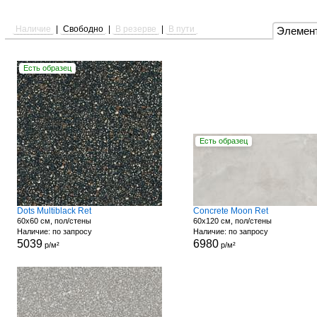
Наличие
|
Свободно
|
В резерве
|
В пути
Элемен
Есть образец
Есть образец
Dots Multiblack Ret
Concrete Moon Ret
60x60 см, пол/стены
60x120 см, пол/стены
Наличие: по запросу
Наличие: по запросу
5039
6980
р/м²
р/м²