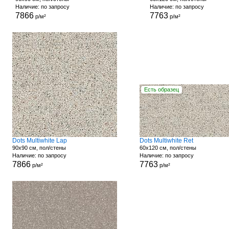
Наличие: по запросу
Наличие: по запросу
7866
7763
р/м²
р/м²
Есть образец
Dots Multiwhite Lap
Dots Multiwhite Ret
90x90 см, пол/стены
60x120 см, пол/стены
Наличие: по запросу
Наличие: по запросу
7866
7763
р/м²
р/м²