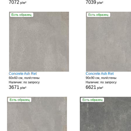
7072
7039
р/м²
р/м²
Есть образец
Есть образец
Concrete Ash Ret
Concrete Ash Ret
60x60 см, пол/стены
90x90 см, пол/стены
Наличие: по запросу
Наличие: по запросу
3671
6621
р/м²
р/м²
Есть образец
Есть образец