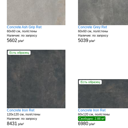
Concrete Ash Grip Ret
Concrete Grey Ret
60x60 см, пол/стены
60x60 см, пол/стены
Наличие: по запросу
Наличие: по запросу
5602
5039
р/м²
р/м²
Есть образец
Есть образец
Concrete Iron Ret
Concrete Iron Ret
120x120 см, пол/стены
60x120 см, пол/стены
Наличие: по запросу
Свободно: 2.88 м²
8431
6980
р/м²
р/м²