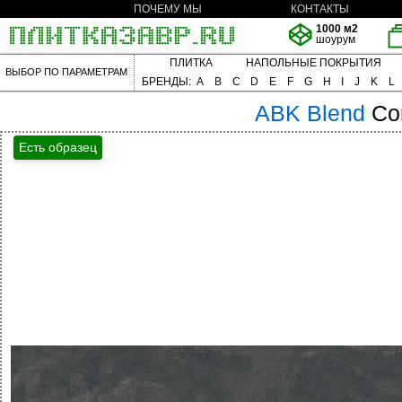
ПОЧЕМУ МЫ
КОНТАКТЫ
1000 м2
шоурум
ПЛИТКА
НАПОЛЬНЫЕ ПОКРЫТИЯ
ВЫБОР ПО ПАРАМЕТРАМ
БРЕНДЫ:
A
B
C
D
E
F
G
H
I
J
K
L
ABK
Blend
Co
Есть образец