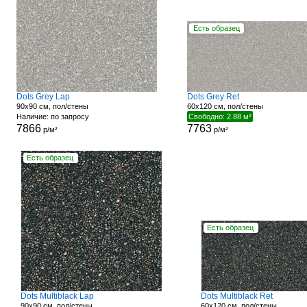
Есть образец
Dots Grey Lap
Dots Grey Ret
90x90 см, пол/стены
60x120 см, пол/стены
Наличие: по запросу
Свободно: 2.88 м²
7866
7763
р/м²
р/м²
Есть образец
Есть образец
Dots Multiblack Lap
Dots Multiblack Ret
90x90 см, пол/стены
60x120 см, пол/стены