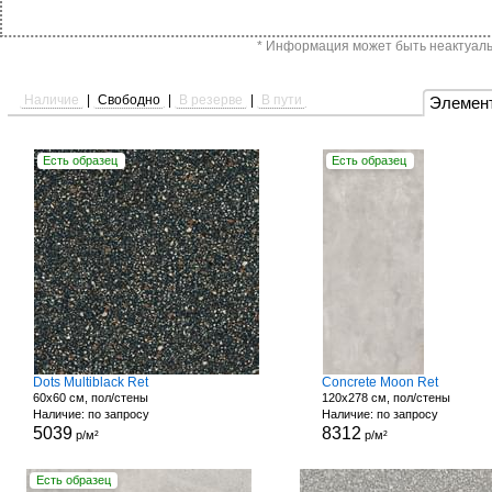
* Информация может быть неактуальн
Наличие
|
Свободно
|
В резерве
|
В пути
Элемен
Есть образец
Есть образец
Dots Multiblack Ret
Concrete Moon Ret
60x60 см, пол/стены
120x278 см, пол/стены
Наличие: по запросу
Наличие: по запросу
5039
8312
р/м²
р/м²
Есть образец