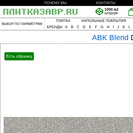
ПОЧЕМУ МЫ
КОНТАКТЫ
1000 м2
шоурум
ПЛИТКА
НАПОЛЬНЫЕ ПОКРЫТИЯ
ВЫБОР ПО ПАРАМЕТРАМ
БРЕНДЫ:
A
B
C
D
E
F
G
H
I
J
K
L
ABK
Blend
Есть образец