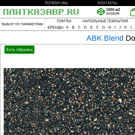
ПОЧЕМУ МЫ
КОНТАКТЫ
1000 м2
шоурум
ПЛИТКА
НАПОЛЬНЫЕ ПОКРЫТИЯ
ВЫБОР ПО ПАРАМЕТРАМ
БРЕНДЫ:
A
B
C
D
E
F
G
H
I
J
K
L
ABK
Blend
Do
Есть образец