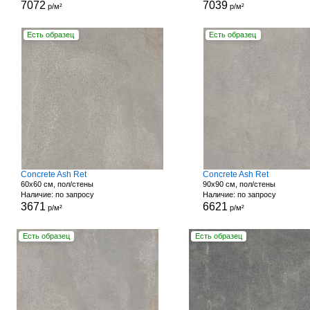
7072
7039
р/м²
р/м²
Есть образец
Есть образец
Concrete Ash Ret
Concrete Ash Ret
60x60 см, пол/стены
90x90 см, пол/стены
Наличие: по запросу
Наличие: по запросу
3671
6621
р/м²
р/м²
Есть образец
Есть образец