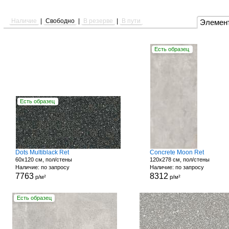
Наличие
|
Свободно
|
В резерве
|
В пути
Элемен
Есть образец
Есть образец
Dots Multiblack Ret
Concrete Moon Ret
60x120 см, пол/стены
120x278 см, пол/стены
Наличие: по запросу
Наличие: по запросу
7763
8312
р/м²
р/м²
Есть образец