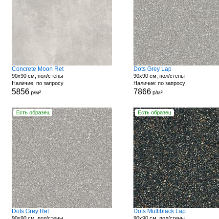
Concrete Moon Ret
Dots Grey Lap
90x90 см, пол/стены
90x90 см, пол/стены
Наличие: по запросу
Наличие: по запросу
5856
7866
р/м²
р/м²
Есть образец
Есть образец
Dots Grey Ret
Dots Multiblack Lap
90x90 см, пол/стены
90x90 см, пол/стены