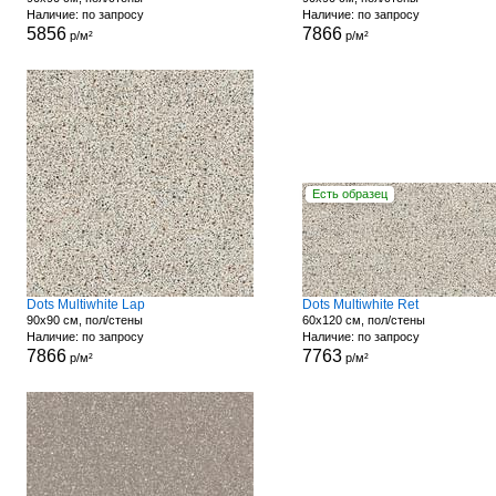
Наличие: по запросу
Наличие: по запросу
5856
7866
р/м²
р/м²
Есть образец
Dots Multiwhite Lap
Dots Multiwhite Ret
90x90 см, пол/стены
60x120 см, пол/стены
Наличие: по запросу
Наличие: по запросу
7866
7763
р/м²
р/м²