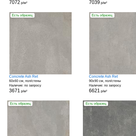
7072
7039
р/м²
р/м²
Есть образец
Есть образец
Concrete Ash Ret
Concrete Ash Ret
60x60 см, пол/стены
90x90 см, пол/стены
Наличие: по запросу
Наличие: по запросу
3671
6621
р/м²
р/м²
Есть образец
Есть образец