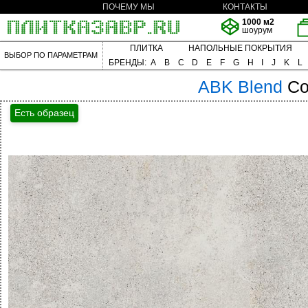
ПОЧЕМУ МЫ
КОНТАКТЫ
1000 м2
шоурум
ПЛИТКА
НАПОЛЬНЫЕ ПОКРЫТИЯ
ВЫБОР ПО ПАРАМЕТРАМ
БРЕНДЫ:
A
B
C
D
E
F
G
H
I
J
K
L
ABK
Blend
Co
Есть образец