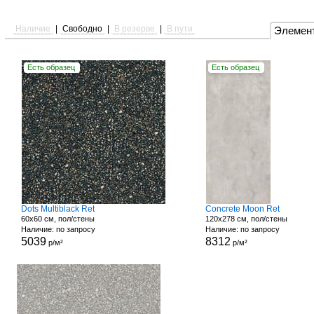
Наличие
|
Свободно
|
В резерве
|
В пути
Элемен
Есть образец
Есть образец
Dots Multiblack Ret
Concrete Moon Ret
60x60 см, пол/стены
120x278 см, пол/стены
Наличие: по запросу
Наличие: по запросу
5039
8312
р/м²
р/м²