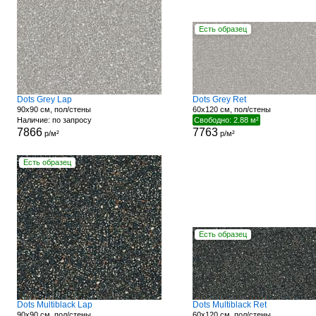
Есть образец
Dots Grey Lap
Dots Grey Ret
90x90 см, пол/стены
60x120 см, пол/стены
Наличие: по запросу
Свободно: 2.88 м²
7866
7763
р/м²
р/м²
Есть образец
Есть образец
Dots Multiblack Lap
Dots Multiblack Ret
90x90 см, пол/стены
60x120 см, пол/стены