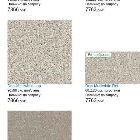
Наличие: по запросу
Наличие: по запросу
7866
7763
р/м²
р/м²
Есть образец
Dots Multiwhite Lap
Dots Multiwhite Ret
90x90 см, пол/стены
60x120 см, пол/стены
Наличие: по запросу
Наличие: по запросу
7866
7763
р/м²
р/м²