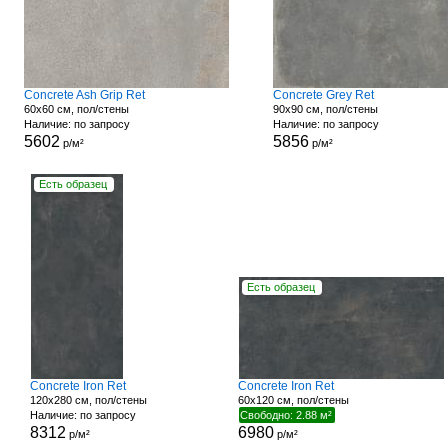
Concrete Ash Grip Ret
Concrete Grey Ret
60x60 см, пол/стены
90x90 см, пол/стены
Наличие: по запросу
Наличие: по запросу
5602
5856
р/м²
р/м²
Есть образец
Есть образец
Concrete Iron Ret
Concrete Iron Ret
120x280 см, пол/стены
60x120 см, пол/стены
Наличие: по запросу
Свободно: 2.88 м²
8312
6980
р/м²
р/м²