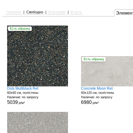
Наличие
|
Свободно
|
В резерве
|
В пути
Элемен
Есть образец
Есть образец
Dots Multiblack Ret
Concrete Moon Ret
60x60 см, пол/стены
60x120 см, пол/стены
Наличие: по запросу
Наличие: по запросу
5039
6980
р/м²
р/м²