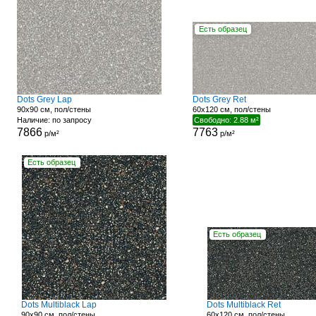
Есть образец
Dots Grey Lap
Dots Grey Ret
90x90 см, пол/стены
60x120 см, пол/стены
Наличие: по запросу
Свободно: 2.88 м²
7866
7763
р/м²
р/м²
Есть образец
Есть образец
Dots Multiblack Lap
Dots Multiblack Ret
90x90 см, пол/стены
60x120 см, пол/стены