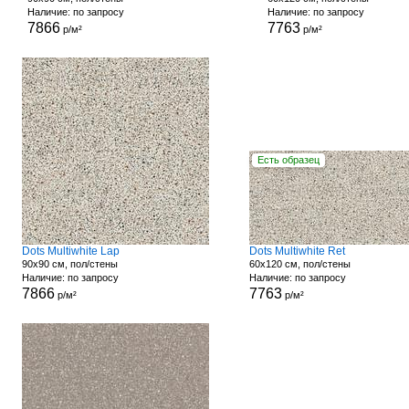
Наличие: по запросу
Наличие: по запросу
7866
7763
р/м²
р/м²
Есть образец
Dots Multiwhite Lap
Dots Multiwhite Ret
90x90 см, пол/стены
60x120 см, пол/стены
Наличие: по запросу
Наличие: по запросу
7866
7763
р/м²
р/м²