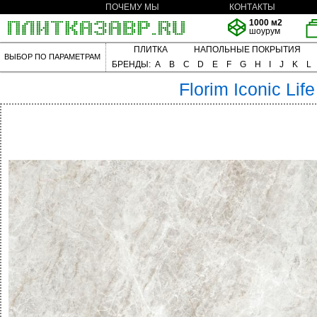
ПОЧЕМУ МЫ
КОНТАКТЫ
1000 м2
шоурум
ПЛИТКА
НАПОЛЬНЫЕ ПОКРЫТИЯ
ВЫБОР ПО ПАРАМЕТРАМ
БРЕНДЫ:
A
B
C
D
E
F
G
H
I
J
K
L
Florim
Iconic Life