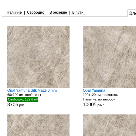
Наличие
|
Свободно
|
В резерве
|
В пути
Эл
Opal Yamuna Silk Matte 6 mm
Opal Yamuna
60x120 см, пол/стены
120x120 см, пол/стены
Свободно: 129.6 м²
Наличие: по запросу
8706
10005
р/м²
р/м²