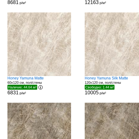
8681
12163
р/м²
р/м²
Honey Yamuna Matte
Honey Yamuna Silk Matte
60x120 см, пол/стены
120x120 см, пол/стены
Наличие: 44.64 м²
Свободно: 1.44 м²
6831
10005
р/м²
р/м²