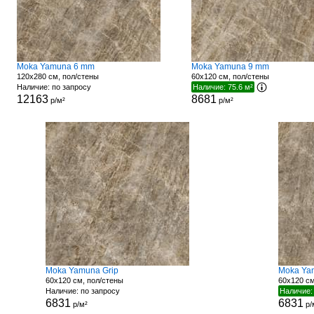
Moka Yamuna 6 mm
Moka Yamuna 9 mm
120x280 см, пол/стены
60x120 см, пол/стены
Наличие: по запросу
Наличие: 75.6 м²
12163
8681
р/м²
р/м²
Moka Yamuna Grip
Moka Ya
60x120 см, пол/стены
60x120 см
Наличие: по запросу
Наличие:
6831
6831
р/м²
р/