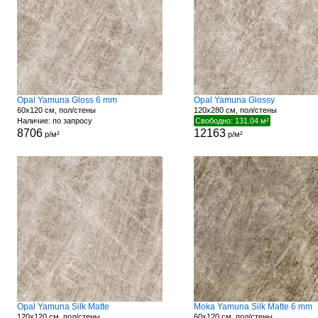
Opal Yamuna Gloss 6 mm
Opal Yamuna Glossy
60x120 см, пол/стены
120x280 см, пол/стены
Наличие: по запросу
Свободно: 131.04 м²
8706
12163
р/м²
р/м²
Opal Yamuna Silk Matte
Moka Yamuna Silk Matte 6 mm
120x120 см, пол/стены
60x120 см, пол/стены