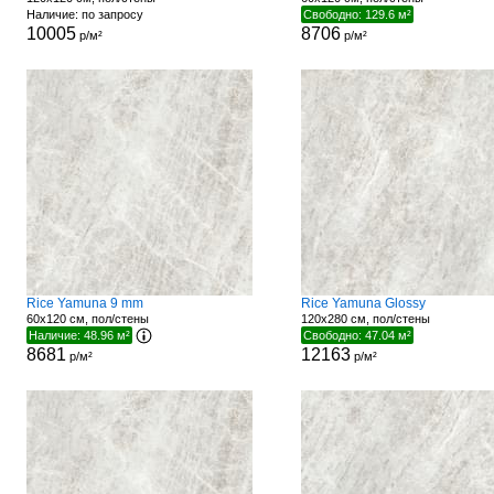
Наличие: по запросу
Свободно: 129.6 м²
10005
8706
р/м²
р/м²
Rice Yamuna 9 mm
Rice Yamuna Glossy
60x120 см, пол/стены
120x280 см, пол/стены
Наличие: 48.96 м²
Свободно: 47.04 м²
8681
12163
р/м²
р/м²