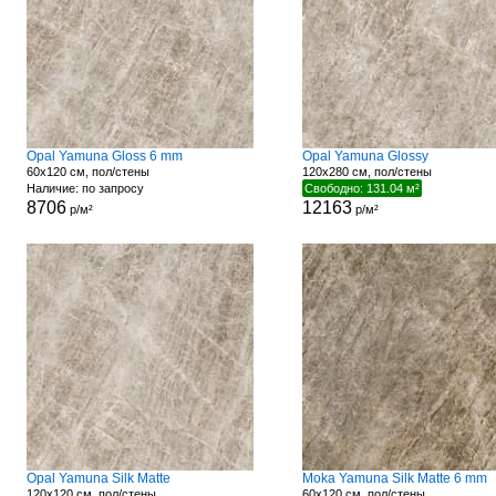
Opal Yamuna Gloss 6 mm
Opal Yamuna Glossy
60x120 см, пол/стены
120x280 см, пол/стены
Наличие: по запросу
Свободно: 131.04 м²
8706
12163
р/м²
р/м²
Opal Yamuna Silk Matte
Moka Yamuna Silk Matte 6 mm
120x120 см, пол/стены
60x120 см, пол/стены