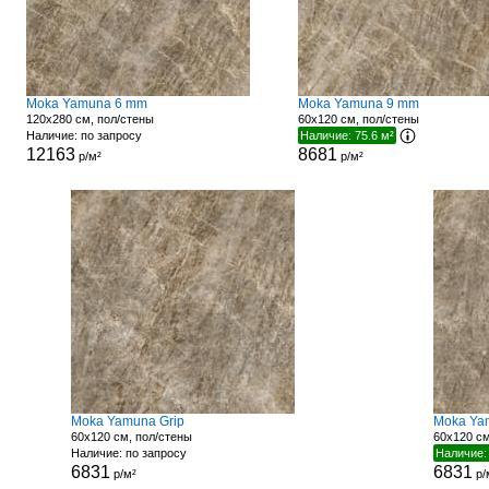
Moka Yamuna 6 mm
Moka Yamuna 9 mm
120x280 см, пол/стены
60x120 см, пол/стены
Наличие: по запросу
Наличие: 75.6 м²
12163
8681
р/м²
р/м²
Moka Yamuna Grip
Moka Ya
60x120 см, пол/стены
60x120 см
Наличие: по запросу
Наличие:
6831
6831
р/м²
р/