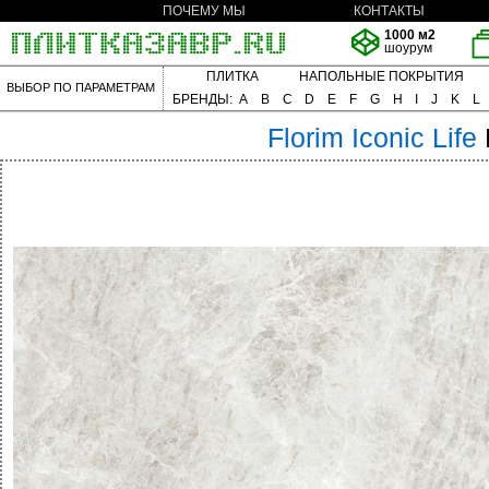
ПОЧЕМУ МЫ
КОНТАКТЫ
1000 м2
шоурум
ПЛИТКА
НАПОЛЬНЫЕ ПОКРЫТИЯ
ВЫБОР ПО ПАРАМЕТРАМ
БРЕНДЫ:
A
B
C
D
E
F
G
H
I
J
K
L
Florim
Iconic Life