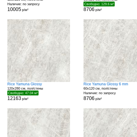
Наличие: по запросу
Свободно: 129.6 м²
10005
8706
р/м²
р/м²
Rice Yamuna Glossy
Rice Yamuna Glossy 6 mm
120x280 см, пол/стены
60x120 см, пол/стены
Свободно: 47.04 м²
Наличие: по запросу
12163
8706
р/м²
р/м²