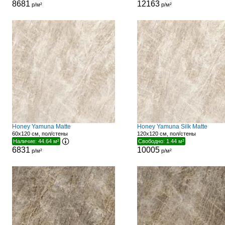
8681
12163
р/м²
р/м²
Honey Yamuna Matte
Honey Yamuna Silk Matte
60x120 см, пол/стены
120x120 см, пол/стены
Наличие: 44.64 м²
Свободно: 1.44 м²
6831
10005
р/м²
р/м²