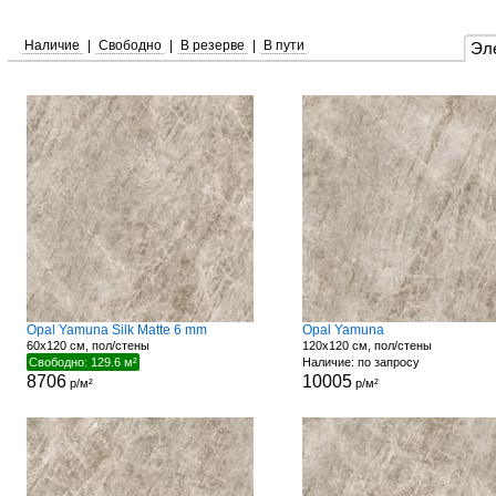
Наличие
|
Свободно
|
В резерве
|
В пути
Эл
Opal Yamuna Silk Matte 6 mm
Opal Yamuna
60x120 см, пол/стены
120x120 см, пол/стены
Свободно: 129.6 м²
Наличие: по запросу
8706
10005
р/м²
р/м²