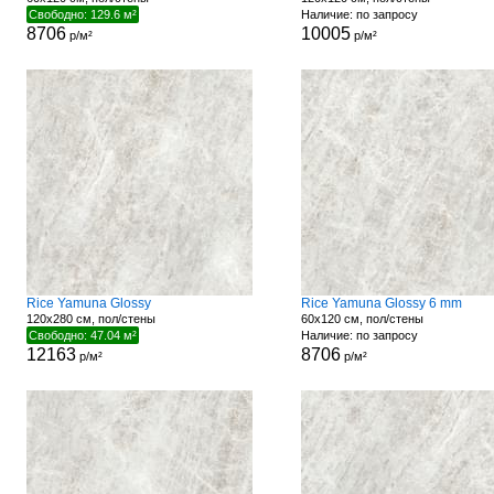
Свободно: 129.6 м²
Наличие: по запросу
8706
10005
р/м²
р/м²
Rice Yamuna Glossy
Rice Yamuna Glossy 6 mm
120x280 см, пол/стены
60x120 см, пол/стены
Свободно: 47.04 м²
Наличие: по запросу
12163
8706
р/м²
р/м²