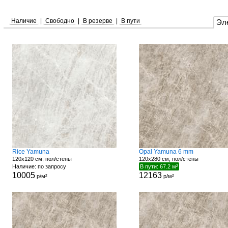
Наличие
|
Свободно
|
В резерве
|
В пути
Эл
Rice Yamuna
Opal Yamuna 6 mm
120x120 см, пол/стены
120x280 см, пол/стены
Наличие: по запросу
В пути: 67.2 м²
10005
12163
р/м²
р/м²