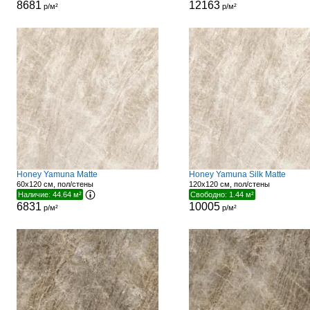
8681
12163
р/м²
р/м²
Honey Yamuna Matte
Honey Yamuna Silk Matte
60x120 см, пол/стены
120x120 см, пол/стены
Наличие: 44.64 м²
Свободно: 1.44 м²
6831
10005
р/м²
р/м²