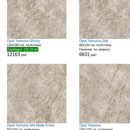
Opal Yamuna Glossy
Opal Yamuna Grip
120x280 см, пол/стены
60x120 см, пол/стены
Свободно: 131.04 м²
Наличие: по запросу
12163
6831
р/м²
р/м²
Opal Yamuna Silk Matte 6 mm
Opal Yamuna
60x120 см, пол/стены
120x120 см, пол/стены