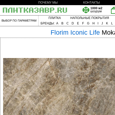
ПОЧЕМУ МЫ
КОНТАКТЫ
1000 м2
шоурум
ПЛИТКА
НАПОЛЬНЫЕ ПОКРЫТИЯ
ВЫБОР ПО ПАРАМЕТРАМ
БРЕНДЫ:
A
B
C
D
E
F
G
H
I
J
K
L
Florim
Iconic Life
Mok