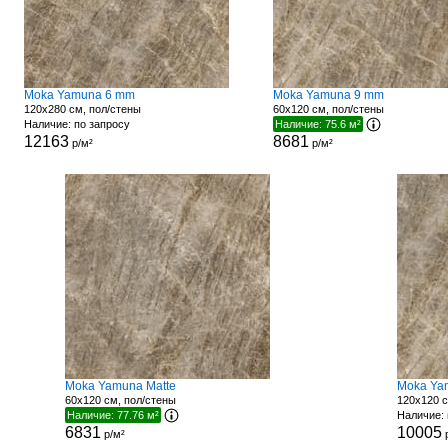
Moka Yamuna 6 mm
Moka Yamuna 9 mm
120x280 см, пол/стены
60x120 см, пол/стены
Наличие: по запросу
Наличие: 75.6 м²
12163
8681
р/м²
р/м²
Moka Yamuna Matte
Moka Yam
60x120 см, пол/стены
120x120 с
Наличие: 77.76 м²
Наличие: 
6831
10005
р/м²