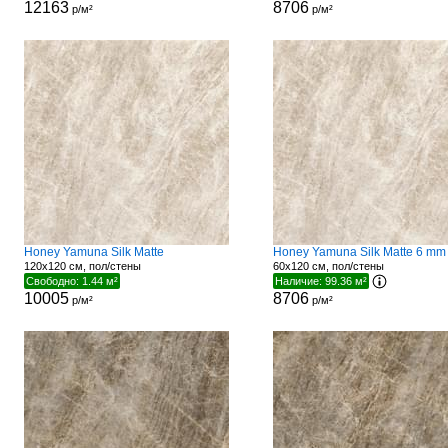
12163
8706
р/м²
р/м²
Honey Yamuna Silk Matte
Honey Yamuna Silk Matte 6 mm
120x120 см, пол/стены
60x120 см, пол/стены
Свободно: 1.44 м²
Наличие: 99.36 м²
10005
8706
р/м²
р/м²