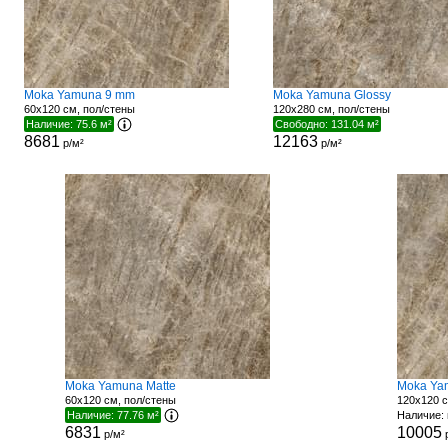
Moka Yamuna 9 mm
Moka Yamuna Glossy
60x120 см, пол/стены
120x280 см, пол/стены
Наличие: 75.6 м²
Свободно: 131.04 м²
8681
12163
р/м²
р/м²
Moka Yamuna Matte
Moka Yam
60x120 см, пол/стены
120x120 с
Наличие: 77.76 м²
Наличие: 
6831
10005
р/м²