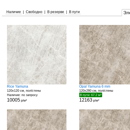
Наличие
|
Свободно
|
В резерве
|
В пути
Эл
Rice Yamuna
Opal Yamuna 6 mm
120x120 см, пол/стены
120x280 см, пол/стены
Наличие: по запросу
В пути: 67.2 м²
10005
12163
р/м²
р/м²