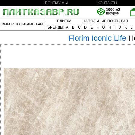
ПОЧЕМУ МЫ
КОНТАКТЫ
1000 м2
шоурум
ПЛИТКА
НАПОЛЬНЫЕ ПОКРЫТИЯ
ВЫБОР ПО ПАРАМЕТРАМ
БРЕНДЫ:
A
B
C
D
E
F
G
H
I
J
K
L
Florim
Iconic Life
H