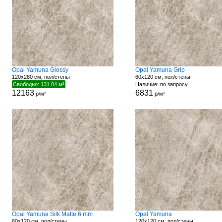
Opal Yamuna Glossy
Opal Yamuna Grip
120x280 см, пол/стены
60x120 см, пол/стены
Свободно: 131.04 м²
Наличие: по запросу
12163
6831
р/м²
р/м²
Opal Yamuna Silk Matte 6 mm
Opal Yamuna
60x120 см, пол/стены
120x120 см, пол/стены