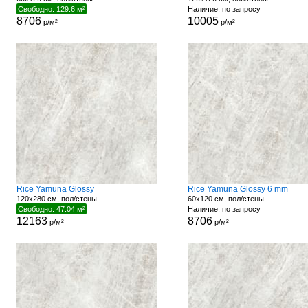
Свободно: 129.6 м²
Наличие: по запросу
8706
10005
р/м²
р/м²
Rice Yamuna Glossy
Rice Yamuna Glossy 6 mm
120x280 см, пол/стены
60x120 см, пол/стены
Свободно: 47.04 м²
Наличие: по запросу
12163
8706
р/м²
р/м²