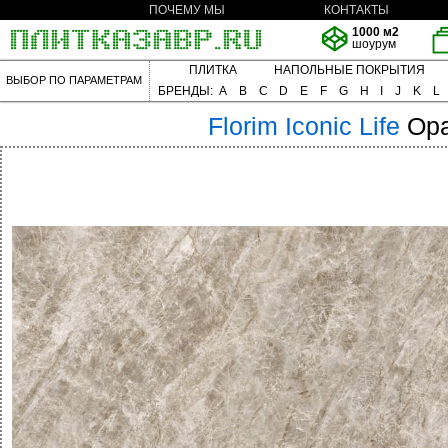
ПОЧЕМУ МЫ
КОНТАКТЫ
1000 м2
шоурум
ПЛИТКА
НАПОЛЬНЫЕ ПОКРЫТИЯ
ВЫБОР ПО ПАРАМЕТРАМ
БРЕНДЫ:
A
B
C
D
E
F
G
H
I
J
K
L
Florim
Iconic Life
Opa