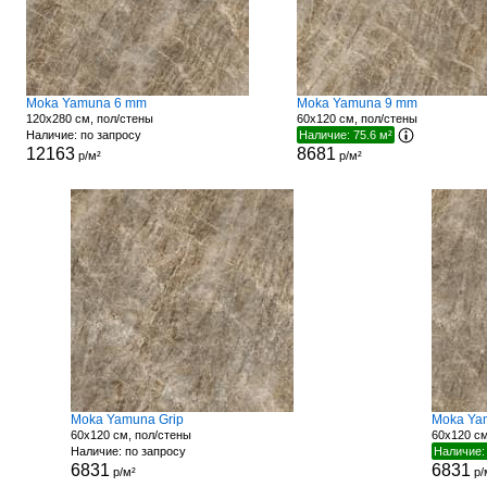
Moka Yamuna 6 mm
Moka Yamuna 9 mm
120x280 см, пол/стены
60x120 см, пол/стены
Наличие: по запросу
Наличие: 75.6 м²
12163
8681
р/м²
р/м²
Moka Yamuna Grip
Moka Ya
60x120 см, пол/стены
60x120 см
Наличие: по запросу
Наличие:
6831
6831
р/м²
р/