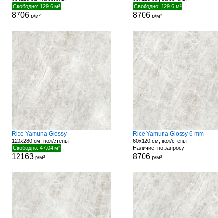
Свободно: 129.6 м²
Свободно: 129.6 м²
8706
8706
р/м²
р/м²
Rice Yamuna Glossy
Rice Yamuna Glossy 6 mm
120x280 см, пол/стены
60x120 см, пол/стены
Свободно: 47.04 м²
Наличие: по запросу
12163
8706
р/м²
р/м²