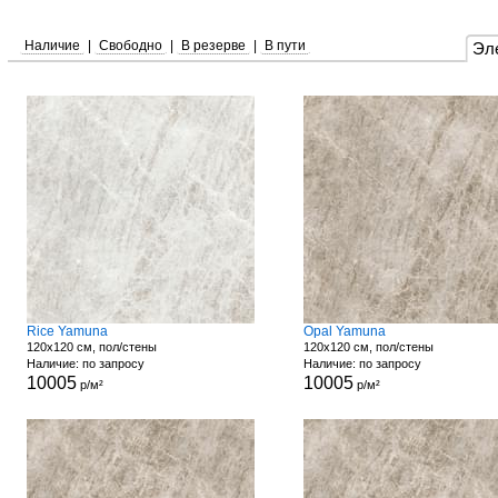
Наличие
|
Свободно
|
В резерве
|
В пути
Эл
Rice Yamuna
Opal Yamuna
120x120 см, пол/стены
120x120 см, пол/стены
Наличие: по запросу
Наличие: по запросу
10005
10005
р/м²
р/м²