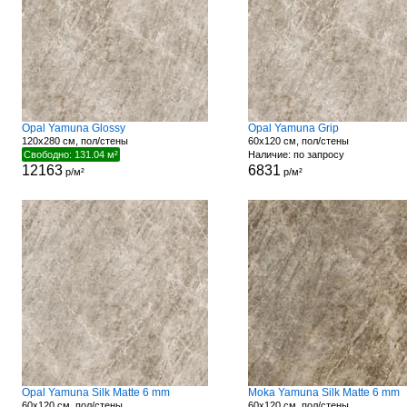
Opal Yamuna Glossy
Opal Yamuna Grip
120x280 см, пол/стены
60x120 см, пол/стены
Свободно: 131.04 м²
Наличие: по запросу
12163
6831
р/м²
р/м²
Opal Yamuna Silk Matte 6 mm
Moka Yamuna Silk Matte 6 mm
60x120 см, пол/стены
60x120 см, пол/стены