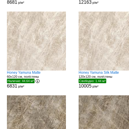
8681
12163
р/м²
р/м²
Honey Yamuna Matte
Honey Yamuna Silk Matte
60x120 см, пол/стены
120x120 см, пол/стены
Наличие: 44.64 м²
Свободно: 1.44 м²
6831
10005
р/м²
р/м²