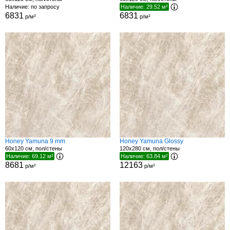
Наличие: по запросу
Наличие: 29.52 м²
6831
6831
р/м²
р/м²
Honey Yamuna 9 mm
Honey Yamuna Glossy
60x120 см, пол/стены
120x280 см, пол/стены
Наличие: 69.12 м²
Наличие: 63.84 м²
8681
12163
р/м²
р/м²