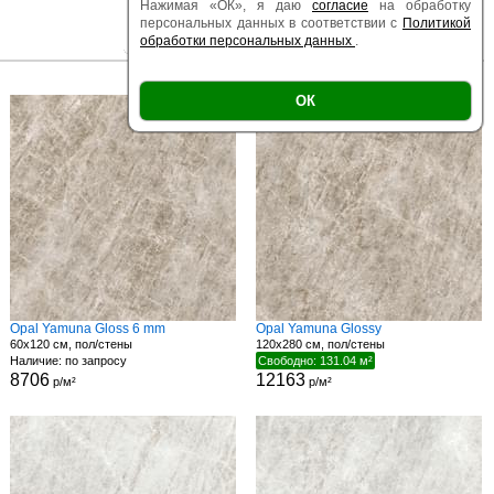
Нажимая «ОК», я даю
согласие
на обработку
персональных данных в соответствии с
Политикой
обработки персональных данных
.
|
|
Есть образец
Поверхность
Размер
ОК
Opal Yamuna Gloss 6 mm
Opal Yamuna Glossy
60x120 см, пол/стены
120x280 см, пол/стены
Наличие: по запросу
Свободно: 131.04 м²
8706
12163
р/м²
р/м²