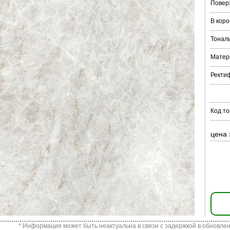
Повер
В коро
Тонал
Матер
Ректи
Код то
цена 
* Информация может быть неактуальна в связи с задержкой в обновлен