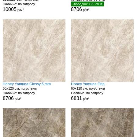
Наличие: по запросу
Свободно: 125.28 м²
10005
8706
р/м²
р/м²
Honey Yamuna Glossy 6 mm
Honey Yamuna Grip
60x120 см, пол/стены
60x120 см, пол/стены
Наличие: по запросу
Наличие: по запросу
8706
6831
р/м²
р/м²