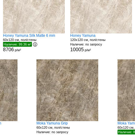
Honey Yamuna Silk Matte 6 mm
Honey Yamuna
60x120 см, пол/стены
120x120 см, пол/стены
Наличие: 99.36 м²
Наличие: по запросу
8706
10005
р/м²
р/м²
m
Moka Yamuna Grip
Moka Yam
60x120 см, пол/стены
60x120 см,
Наличие: по запросу
Наличие: 8