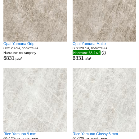
Opal Yamuna Grip
Opal Yamuna Matte
60x120 см, пол/стены
60x120 см, пол/стены
Наличие: по запросу
Наличие: 68.4 м²
6831
6831
р/м²
р/м²
Rice Yamuna 9 mm
Rice Yamuna Glossy 6 mm
60x120 см, пол/стены
60x120 см, пол/стены