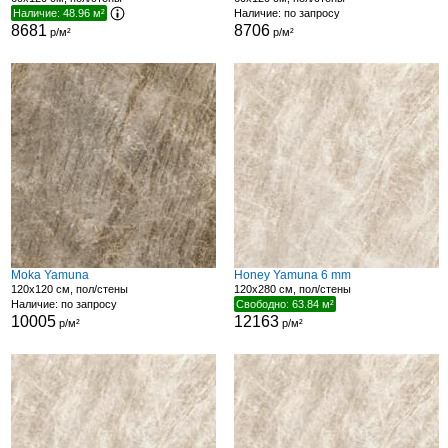
Наличие: 48.96 м²
Наличие: по запросу
8681
8706
р/м²
р/м²
Moka Yamuna
Honey Yamuna 6 mm
120x120 см, пол/стены
120x280 см, пол/стены
Наличие: по запросу
Свободно: 63.84 м²
10005
12163
р/м²
р/м²