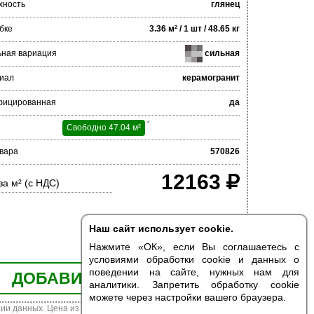
хность
глянец
бке
3.36 м² / 1 шт / 48.65 кг
ьная вариация
сильная
иал
керамогранит
фицированная
да
*
Свободно 47.04 м²
вара
570826
12163
за м² (с НДС)
Наш сайт использует cookie.
Нажмите «ОК», если Вы соглашаетесь с
условиями обработки cookie и данных о
поведении на сайте, нужных нам для
ДОБАВИТЬ В КОРЗИНУ
аналитики. Запретить обработку cookie
можете через настройки вашего браузера.
ии данных. Цена из наличия может отличаться от указанной.