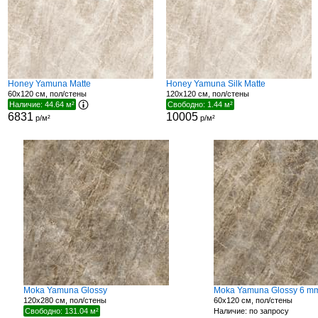
Honey Yamuna Matte
Honey Yamuna Silk Matte
60x120 см, пол/стены
120x120 см, пол/стены
Наличие: 44.64 м²
Свободно: 1.44 м²
6831
10005
р/м²
р/м²
Moka Yamuna Glossy
Moka Yamuna Glossy 6 m
120x280 см, пол/стены
60x120 см, пол/стены
Свободно: 131.04 м²
Наличие: по запросу