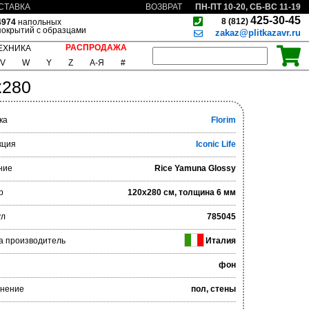
ПН-ПТ 10-20, СБ-ВС 11-19
СТАВКА
ВОЗВРАТ
425-30-45
8 (812)
4974
напольных
покрытий с образцами
zakaz@plitkazavr.ru
РАСПРОДАЖА
ЕХНИКА
V
W
Y
Z
А-Я
#
x280
ка
Florim
кция
Iconic Life
ние
Rice Yamuna Glossy
р
120x280 см, толщина 6 мм
ул
785045
а производитель
Италия
фон
нение
пол, стены