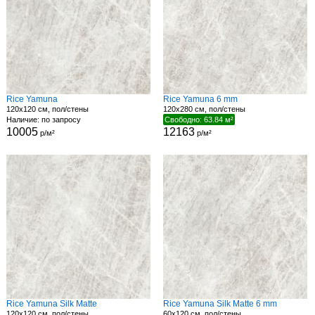
Rice Yamuna
Rice Yamuna 6 mm
120x120 см, пол/стены
120x280 см, пол/стены
Наличие: по запросу
Свободно: 63.84 м²
10005
12163
р/м²
р/м²
Rice Yamuna Silk Matte
Rice Yamuna Silk Matte 6 mm
120x120 см, пол/стены
60x120 см, пол/стены