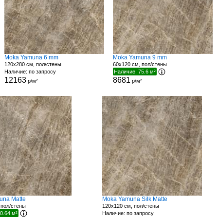
Moka Yamuna 6 mm
Moka Yamuna 9 mm
120x280 см, пол/стены
60x120 см, пол/стены
Наличие: по запросу
Наличие: 75.6 м²
12163
8681
р/м²
р/м²
una Matte
Moka Yamuna Silk Matte
 пол/стены
120x120 см, пол/стены
0.64 м²
Наличие: по запросу