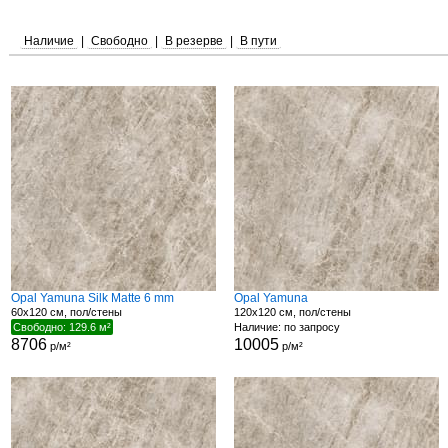
Наличие
|
Свободно
|
В резерве
|
В пути
Opal Yamuna Silk Matte 6 mm
Opal Yamuna
60x120 см, пол/стены
120x120 см, пол/стены
Свободно: 129.6 м²
Наличие: по запросу
8706
10005
р/м²
р/м²