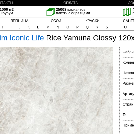
НТАКТЫ
ОПЛАТА
ДО
1000 м2
25008
вариантов
шоурум
плитки с образцами
ЛЕПНИНА
ОБОИ
КРАСКИ
САНТ
H
I
J
K
L
M
N
O
P
Q
R
S
T
U
rim
Iconic Life
Rice Yamuna Glossy 120
Фабри
Колле
Назва
Разме
Артик
Стран
Тип
Приме