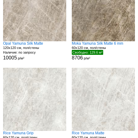
Opal Yamuna Silk Matte
Moka Yamuna Silk Matte 6 mm
120x120 см, пол/стены
60x120 см, пол/стены
Наличие: по запросу
Свободно: 129.6 м²
10005
8706
р/м²
р/м²
Rice Yamuna Grip
Rice Yamuna Matte
60x120 см, пол/стены
60x120 см, пол/стены