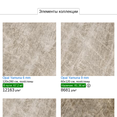
Элементы коллекции
Opal Yamuna 6 mm
Opal Yamuna 9 mm
120x280 см, пол/стены
60x120 см, пол/стены
В пути: 67.2 м²
Наличие: 81.36 м²
12163
8681
р/м²
р/м²