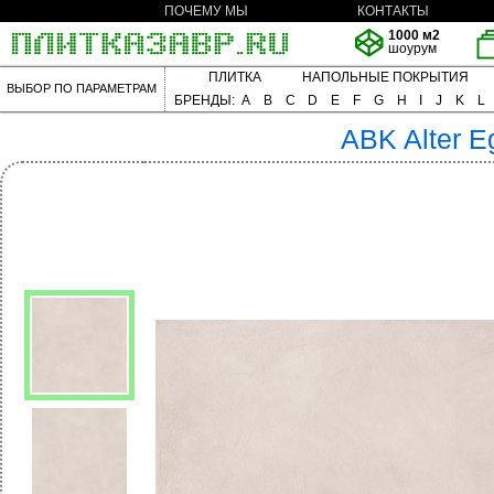
ПОЧЕМУ МЫ
КОНТАКТЫ
1000 м2
шоурум
ПЛИТКА
НАПОЛЬНЫЕ ПОКРЫТИЯ
ВЫБОР ПО ПАРАМЕТРАМ
БРЕНДЫ:
A
B
C
D
E
F
G
H
I
J
K
L
ABK
Alter E