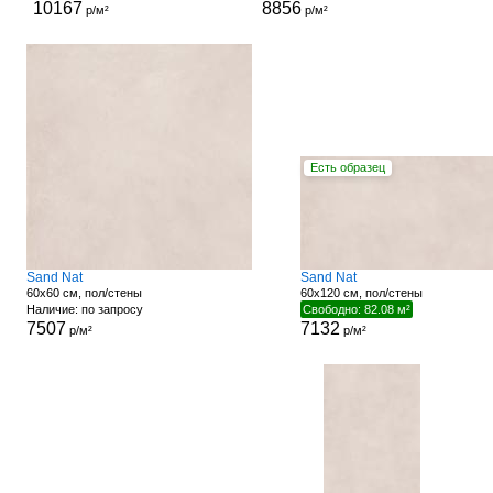
10167
8856
р/м²
р/м²
Есть образец
Sand Nat
Sand Nat
60x60 см, пол/стены
60x120 см, пол/стены
Наличие: по запросу
Свободно: 82.08 м²
7507
7132
р/м²
р/м²