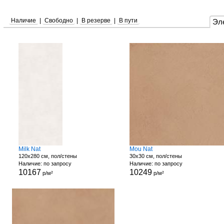
Наличие
|
Свободно
|
В резерве
|
В пути
Эл
Milk Nat
Mou Nat
120x280 см, пол/стены
30x30 см, пол/стены
Наличие: по запросу
Наличие: по запросу
10167
10249
р/м²
р/м²