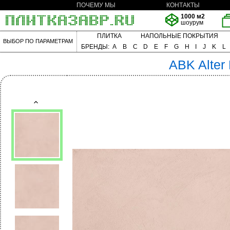
ПОЧЕМУ МЫ
КОНТАКТЫ
1000 м2
шоурум
ПЛИТКА
НАПОЛЬНЫЕ ПОКРЫТИЯ
ВЫБОР ПО ПАРАМЕТРАМ
БРЕНДЫ:
A
B
C
D
E
F
G
H
I
J
K
L
ABK
Alter