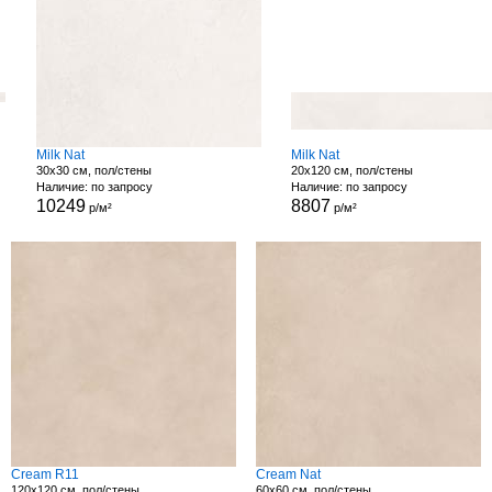
Milk Nat
Milk Nat
30x30 см, пол/стены
20x120 см, пол/стены
Наличие: по запросу
Наличие: по запросу
10249
8807
р/м²
р/м²
Cream R11
Cream Nat
120x120 см, пол/стены
60x60 см, пол/стены