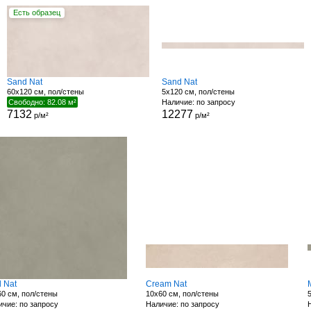
Есть образец
Sand Nat
Sand Nat
60x120 см, пол/стены
5x120 см, пол/стены
Свободно: 82.08 м²
Наличие: по запросу
7132
12277
р/м²
р/м²
 Nat
Cream Nat
0 см, пол/стены
10x60 см, пол/стены
чие: по запросу
Наличие: по запросу