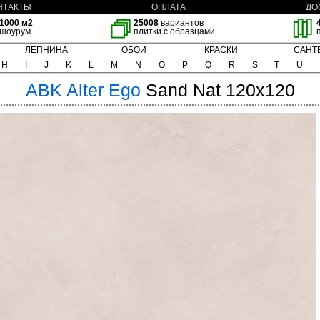
НТАКТЫ
ОПЛАТА
ДО
1000 м2
25008
вариантов
шоурум
плитки с образцами
ЛЕПНИНА
ОБОИ
КРАСКИ
САНТ
H
I
J
K
L
M
N
O
P
Q
R
S
T
U
ABK
Alter Ego
Sand Nat 120x120