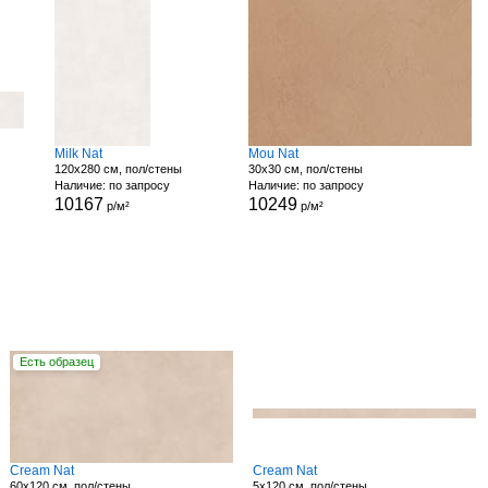
Milk Nat
Mou Nat
120x280 см, пол/стены
30x30 см, пол/стены
Наличие: по запросу
Наличие: по запросу
10167
10249
р/м²
р/м²
Есть образец
Cream Nat
Cream Nat
60x120 см, пол/стены
5x120 см, пол/стены