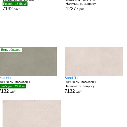
Резерв: 16.56 м²
Наличие: по запросу
7132
12277
р/м²
р/м²
Есть образец
Mud Nat
Sand R11
60x120 см, пол/стены
60x120 см, пол/стены
Свободно: 21.6 м²
Наличие: по запросу
7132
7132
р/м²
р/м²