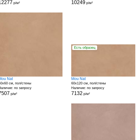
12277
10249
р/м²
р/м²
Есть образец
Mou Nat
Mou Nat
60x60 см, пол/стены
60x120 см, пол/стены
Наличие: по запросу
Наличие: по запросу
7507
7132
р/м²
р/м²