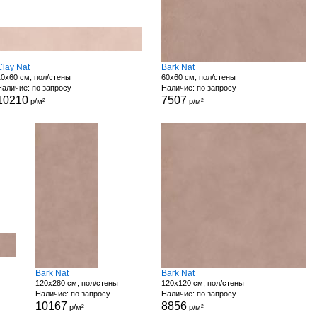
Clay Nat
Bark Nat
10x60 см, пол/стены
60x60 см, пол/стены
Наличие: по запросу
Наличие: по запросу
10210
7507
р/м²
р/м²
Bark Nat
Bark Nat
120x280 см, пол/стены
120x120 см, пол/стены
Наличие: по запросу
Наличие: по запросу
10167
8856
р/м²
р/м²