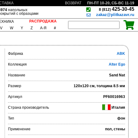
ПН-ПТ 10-20, СБ-ВС 11-19
СТАВКА
ВОЗВРАТ
425-30-45
8 (812)
4974
напольных
покрытий с образцами
zakaz@plitkazavr.ru
РАСПРОДАЖА
ЕХНИКА
V
W
Y
Z
А-Я
#
Фабрика
ABK
Коллекция
Alter Ego
Название
Sand Nat
Размер
120x120 см, толщина 8.5 мм
Артикул
PF60016963
Страна производитель
Италия
Тип
фон
Применение
пол, стены