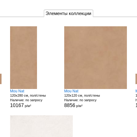
Элементы коллекции
Mou Nat
Mou Nat
120x280 см, пол/стены
120x120 см, пол/стены
Наличие: по запросу
Наличие: по запросу
10167
8856
р/м²
р/м²