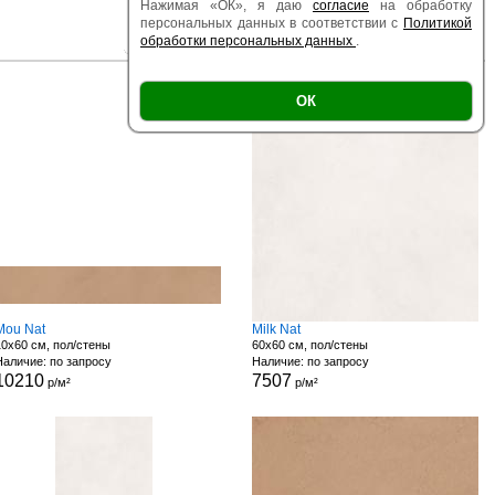
Нажимая «ОК», я даю
согласие
на обработку
персональных данных в соответствии с
Политикой
обработки персональных данных
.
|
|
Есть образец
Поверхность
Размер
ОК
Mou Nat
Milk Nat
10x60 см, пол/стены
60x60 см, пол/стены
Наличие: по запросу
Наличие: по запросу
10210
7507
р/м²
р/м²