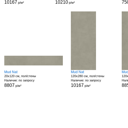
10167
10210
75
р/м²
р/м²
Mud Nat
Mud Nat
Mud
20x120 см, пол/стены
120x280 см, пол/стены
120x
Наличие: по запросу
Наличие: по запросу
Нали
8807
10167
88
р/м²
р/м²