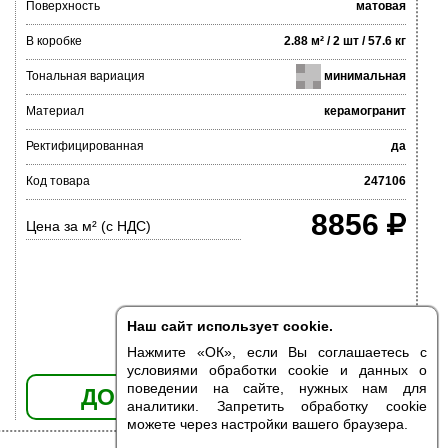
Поверхность
матовая
В коробке
2.88 м² / 2 шт / 57.6 кг
Тональная вариация
минимальная
Материал
керамогранит
Ректифицированная
да
Код товара
247106
8856
Цена за м² (с НДС)
Наш сайт использует cookie.
Нажмите «ОК», если Вы соглашаетесь с
условиями обработки cookie и данных о
поведении на сайте, нужных нам для
ДОБАВИТЬ В КОРЗИНУ
аналитики. Запретить обработку cookie
можете через настройки вашего браузера.