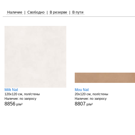
Наличие
|
Свободно
|
В резерве
|
В пути
Milk Nat
Mou Nat
120x120 см, пол/стены
20x120 см, пол/стены
Наличие: по запросу
Наличие: по запросу
8856
8807
р/м²
р/м²