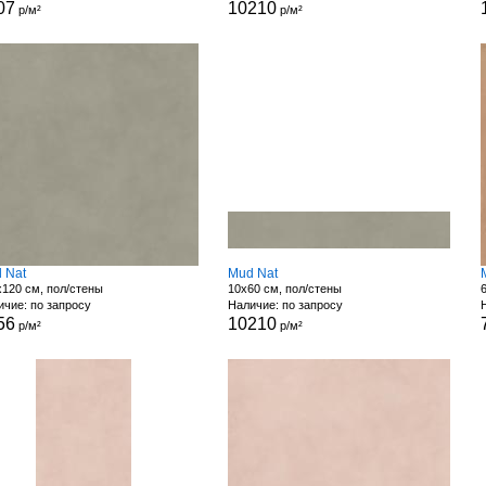
07
10210
р/м²
р/м²
 Nat
Mud Nat
120 см, пол/стены
10x60 см, пол/стены
чие: по запросу
Наличие: по запросу
56
10210
р/м²
р/м²