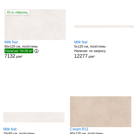
Есть образец
Milk Nat
Milk Nat
60x120 см, пол/стены
5x120 см, пол/стены
Наличие: 54.08 м²
Наличие: по запросу
7132
12277
р/м²
р/м²
Milk Nat
Cream R11
10x60 см, пол/стены
60x120 см, пол/стены