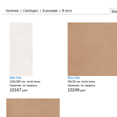
Наличие
|
Свободно
|
В резерве
|
В пути
Эл
Milk Nat
Mou Nat
120x280 см, пол/стены
30x30 см, пол/стены
Наличие: по запросу
Наличие: по запросу
10167
10249
р/м²
р/м²