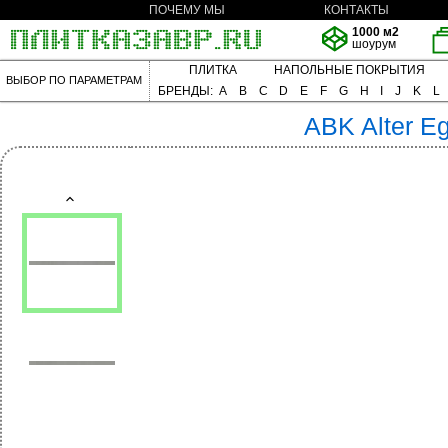
ПОЧЕМУ МЫ
КОНТАКТЫ
1000 м2
шоурум
ПЛИТКА
НАПОЛЬНЫЕ ПОКРЫТИЯ
ВЫБОР ПО ПАРАМЕТРАМ
БРЕНДЫ:
A
B
C
D
E
F
G
H
I
J
K
L
ABK
Alter E