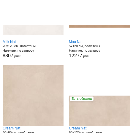
Milk Nat
Mou Nat
20x120 см, пол/стены
5x120 см, пол/стены
Наличие: по запросу
Наличие: по запросу
8807
12277
р/м²
р/м²
Есть образец
Cream Nat
Cream Nat
60x60 см, пол/стены
60x120 см, пол/стены