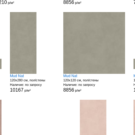
210
8856
р/м²
р/м²
Mud Nat
Mud Nat
120x280 см, пол/стены
120x120 см, пол/стены
Наличие: по запросу
Наличие: по запросу
10167
8856
р/м²
р/м²