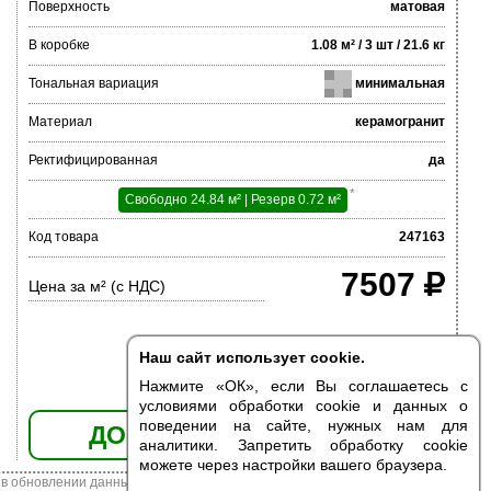
Поверхность
матовая
В коробке
1.08 м² / 3 шт / 21.6 кг
Тональная вариация
минимальная
Материал
керамогранит
Ректифицированная
да
*
Свободно 24.84 м² | Резерв 0.72 м²
Код товара
247163
7507
Цена за м² (с НДС)
Наш сайт использует cookie.
Нажмите «ОК», если Вы соглашаетесь с
условиями обработки cookie и данных о
поведении на сайте, нужных нам для
ДОБАВИТЬ В КОРЗИНУ
аналитики. Запретить обработку cookie
можете через настройки вашего браузера.
в обновлении данных. Цена из наличия может отличаться от указанной.