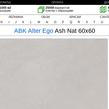
НТАКТЫ
ОПЛАТА
ДО
1000 м2
25008
вариантов
шоурум
плитки с образцами
ЛЕПНИНА
ОБОИ
КРАСКИ
САНТ
H
I
J
K
L
M
N
O
P
Q
R
S
T
U
ABK
Alter Ego
Ash Nat 60x60