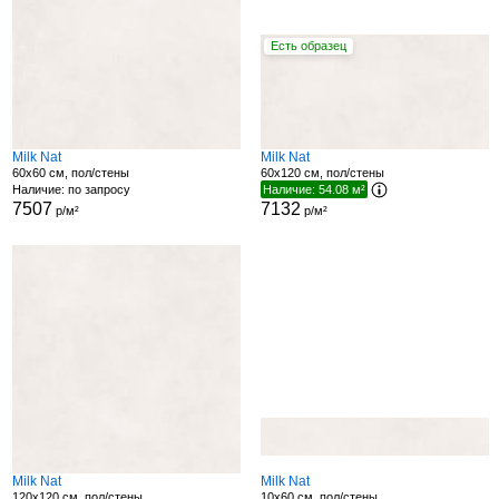
Есть образец
Milk Nat
Milk Nat
60x60 см, пол/стены
60x120 см, пол/стены
Наличие: по запросу
Наличие: 54.08 м²
7507
7132
р/м²
р/м²
Milk Nat
Milk Nat
120x120 см, пол/стены
10x60 см, пол/стены