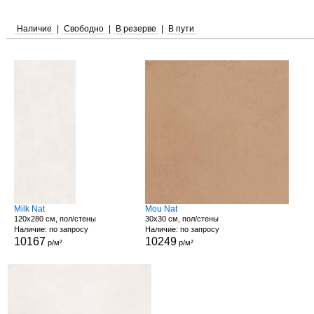
Наличие
|
Свободно
|
В резерве
|
В пути
Milk Nat
Mou Nat
120x280 см, пол/стены
30x30 см, пол/стены
Наличие: по запросу
Наличие: по запросу
10167
10249
р/м²
р/м²