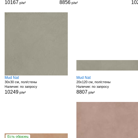
10167
8856
10
р/м²
р/м²
Mud Nat
Mud Nat
30x30 см, пол/стены
20x120 см, пол/стены
Наличие: по запросу
Наличие: по запросу
10249
8807
р/м²
р/м²
Есть образец