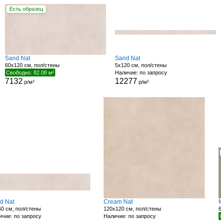
Есть образец
Sand Nat
Sand Nat
60x120 см, пол/стены
5x120 см, пол/стены
Свободно: 82.08 м²
Наличие: по запросу
7132
12277
р/м²
р/м²
d Nat
Cream Nat
0 см, пол/стены
120x120 см, пол/стены
чие: по запросу
Наличие: по запросу