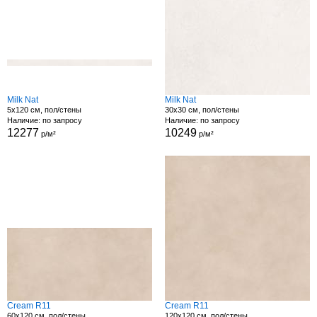
Milk Nat
Milk Nat
5x120 см, пол/стены
30x30 см, пол/стены
Наличие: по запросу
Наличие: по запросу
12277
10249
р/м²
р/м²
Cream R11
Cream R11
60x120 см, пол/стены
120x120 см, пол/стены