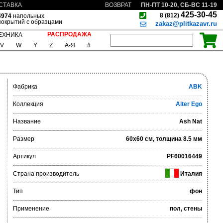
ПН-ПТ 10-20, СБ-ВС 11-19
СТАВКА
ВОЗВРАТ
425-30-45
8 (812)
4974
напольных
покрытий с образцами
zakaz@plitkazavr.ru
РАСПРОДАЖА
ЕХНИКА
V
W
Y
Z
А-Я
#
Фабрика
ABK
Коллекция
Alter Ego
Название
Ash Nat
Размер
60x60 см, толщина 8.5 мм
Артикул
PF60016449
Страна производитель
Италия
Тип
фон
Применение
пол, стены