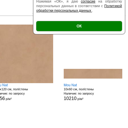
Нажимая «ОК», я даю
согласие
на обработку
персональных данных в соответствии с
Политикой
обработки персональных данных
.
|
|
Есть образец
Поверхность
Размер
ОК
u Nat
Mou Nat
x120 см, пол/стены
10x60 см, пол/стены
ичие: по запросу
Наличие: по запросу
56
10210
р/м²
р/м²