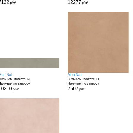
7132
12277
р/м²
р/м²
Mud Nat
Mou Nat
10x60 см, пол/стены
60x60 см, пол/стены
Наличие: по запросу
Наличие: по запросу
10210
7507
р/м²
р/м²