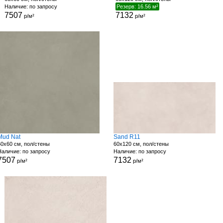
Наличие: по запросу
Резерв: 16.56 м²
7507
7132
р/м²
р/м²
Mud Nat
Sand R11
60x60 см, пол/стены
60x120 см, пол/стены
Наличие: по запросу
Наличие: по запросу
7507
7132
р/м²
р/м²