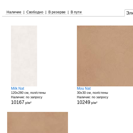
Наличие
|
Свободно
|
В резерве
|
В пути
Эл
Milk Nat
Mou Nat
120x280 см, пол/стены
30x30 см, пол/стены
Наличие: по запросу
Наличие: по запросу
10167
10249
р/м²
р/м²